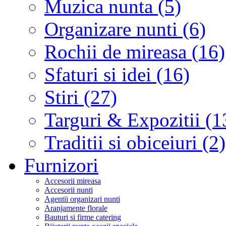
Muzica nunta (5)
Organizare nunti (6)
Rochii de mireasa (16)
Sfaturi si idei (16)
Stiri (27)
Targuri & Expozitii (1
Traditii si obiceiuri (2)
Furnizori
Accesorii mireasa
Accesorii nunti
Agentii organizari nunti
Aranjamente florale
Bauturi si firme catering