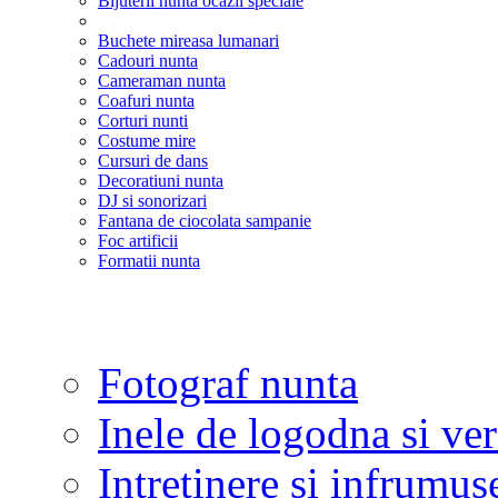
Bijuterii nunta ocazii speciale
Buchete mireasa lumanari
Cadouri nunta
Cameraman nunta
Coafuri nunta
Corturi nunti
Costume mire
Cursuri de dans
Decoratiuni nunta
DJ si sonorizari
Fantana de ciocolata sampanie
Foc artificii
Formatii nunta
Fotograf nunta
Inele de logodna si ve
Intretinere si infrumus