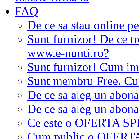
FAQ
De ce sa stau online p
Sunt furnizor! De ce tr
www.e-nunti.ro?
Sunt furnizor! Cum imi
Sunt membru Free. Cum
De ce sa aleg un abon
De ce sa aleg un abon
Ce este o OFERTA S
Cum public o OFER