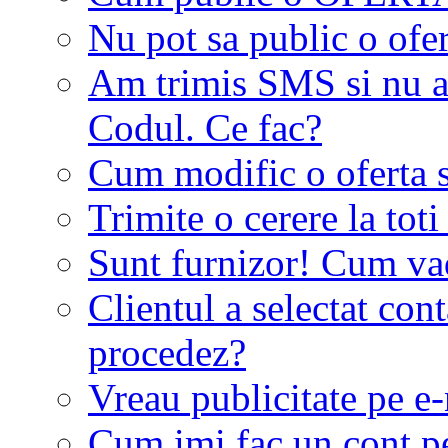
Nu pot sa public o ofer
Am trimis SMS si nu a
Codul. Ce fac?
Cum modific o oferta 
Trimite o cerere la tot
Sunt furnizor! Cum vad 
Clientul a selectat co
procedez?
Vreau publicitate pe e-
Cum imi fac un cont p