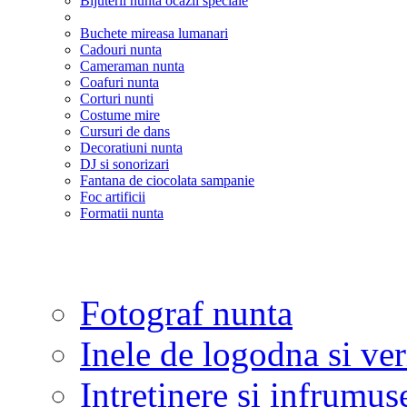
Bijuterii nunta ocazii speciale
Buchete mireasa lumanari
Cadouri nunta
Cameraman nunta
Coafuri nunta
Corturi nunti
Costume mire
Cursuri de dans
Decoratiuni nunta
DJ si sonorizari
Fantana de ciocolata sampanie
Foc artificii
Formatii nunta
Fotograf nunta
Inele de logodna si ve
Intretinere si infrumus