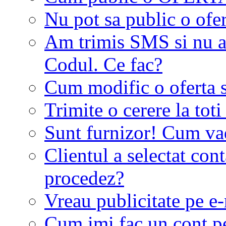
Nu pot sa public o ofer
Am trimis SMS si nu a
Codul. Ce fac?
Cum modific o oferta 
Trimite o cerere la tot
Sunt furnizor! Cum vad 
Clientul a selectat co
procedez?
Vreau publicitate pe e-
Cum imi fac un cont p