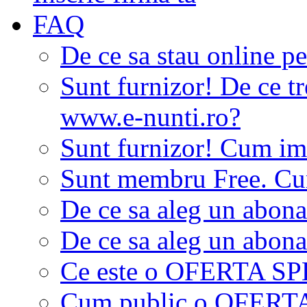
FAQ
De ce sa stau online p
Sunt furnizor! De ce tr
www.e-nunti.ro?
Sunt furnizor! Cum imi
Sunt membru Free. Cum
De ce sa aleg un abon
De ce sa aleg un abon
Ce este o OFERTA S
Cum public o OFER