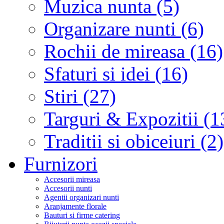
Muzica nunta (5)
Organizare nunti (6)
Rochii de mireasa (16)
Sfaturi si idei (16)
Stiri (27)
Targuri & Expozitii (1
Traditii si obiceiuri (2)
Furnizori
Accesorii mireasa
Accesorii nunti
Agentii organizari nunti
Aranjamente florale
Bauturi si firme catering