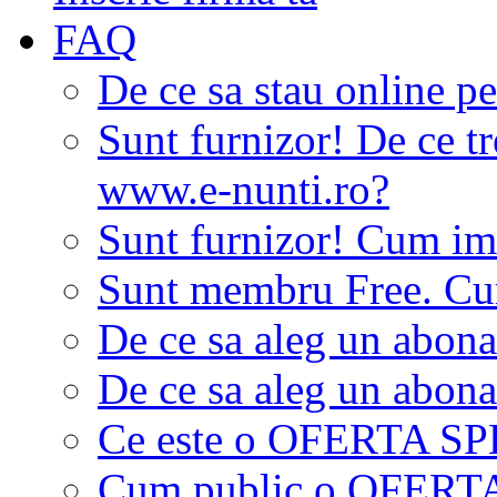
FAQ
De ce sa stau online p
Sunt furnizor! De ce tr
www.e-nunti.ro?
Sunt furnizor! Cum imi
Sunt membru Free. Cum
De ce sa aleg un abon
De ce sa aleg un abon
Ce este o OFERTA S
Cum public o OFER