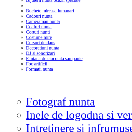
Bijuterii nunta ocazii speciale
Buchete mireasa lumanari
Cadouri nunta
Cameraman nunta
Coafuri nunta
Corturi nunti
Costume mire
Cursuri de dans
Decoratiuni nunta
DJ si sonorizari
Fantana de ciocolata sampanie
Foc artificii
Formatii nunta
Fotograf nunta
Inele de logodna si ve
Intretinere si infrumus