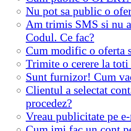
Nu pot sa public o ofer
Am trimis SMS si nu a
Codul. Ce fac?
Cum modific o oferta 
Trimite o cerere la tot
Sunt furnizor! Cum vad 
Clientul a selectat co
procedez?
Vreau publicitate pe e-
Cum imi fac un cont p