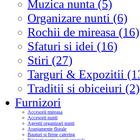
Muzica nunta (5)
Organizare nunti (6)
Rochii de mireasa (16)
Sfaturi si idei (16)
Stiri (27)
Targuri & Expozitii (1
Traditii si obiceiuri (2)
Furnizori
Accesorii mireasa
Accesorii nunti
Agentii organizari nunti
Aranjamente florale
Bauturi si firme catering