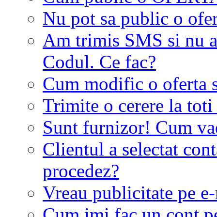
Nu pot sa public o ofer
Am trimis SMS si nu a
Codul. Ce fac?
Cum modific o oferta 
Trimite o cerere la tot
Sunt furnizor! Cum vad 
Clientul a selectat co
procedez?
Vreau publicitate pe e-
Cum imi fac un cont p