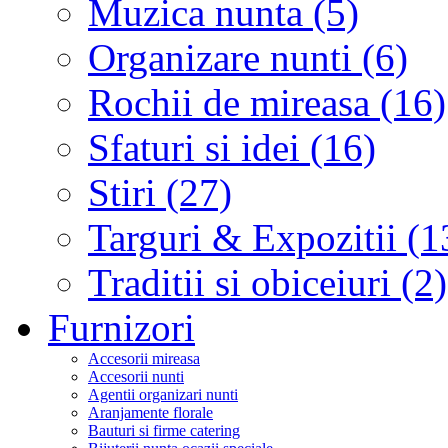
Muzica nunta (5)
Organizare nunti (6)
Rochii de mireasa (16)
Sfaturi si idei (16)
Stiri (27)
Targuri & Expozitii (1
Traditii si obiceiuri (2)
Furnizori
Accesorii mireasa
Accesorii nunti
Agentii organizari nunti
Aranjamente florale
Bauturi si firme catering