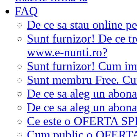
FAQ
De ce sa stau online p
Sunt furnizor! De ce tr
www.e-nunti.ro?
Sunt furnizor! Cum imi
Sunt membru Free. Cum
De ce sa aleg un abon
De ce sa aleg un abon
Ce este o OFERTA S
Cum public o OFER