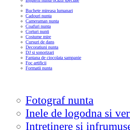
Bijuterii nunta ocazii speciale
Buchete mireasa lumanari
Cadouri nunta
Cameraman nunta
Coafuri nunta
Corturi nunti
Costume mire
Cursuri de dans
Decoratiuni nunta
DJ si sonorizari
Fantana de ciocolata sampanie
Foc artificii
Formatii nunta
Fotograf nunta
Inele de logodna si ve
Intretinere si infrumus