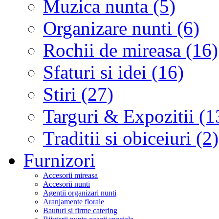
Muzica nunta (5)
Organizare nunti (6)
Rochii de mireasa (16)
Sfaturi si idei (16)
Stiri (27)
Targuri & Expozitii (1
Traditii si obiceiuri (2)
Furnizori
Accesorii mireasa
Accesorii nunti
Agentii organizari nunti
Aranjamente florale
Bauturi si firme catering