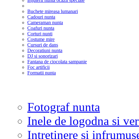
Bijuterii nunta ocazii speciale
Buchete mireasa lumanari
Cadouri nunta
Cameraman nunta
Coafuri nunta
Corturi nunti
Costume mire
Cursuri de dans
Decoratiuni nunta
DJ si sonorizari
Fantana de ciocolata sampanie
Foc artificii
Formatii nunta
Fotograf nunta
Inele de logodna si ve
Intretinere si infrumus