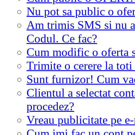
Nu pot sa public o ofer
Am trimis SMS si nu a
Codul. Ce fac?
Cum modific o oferta 
Trimite o cerere la tot
Sunt furnizor! Cum vad 
Clientul a selectat co
procedez?
Vreau publicitate pe e-
Cum imi fac un cont p