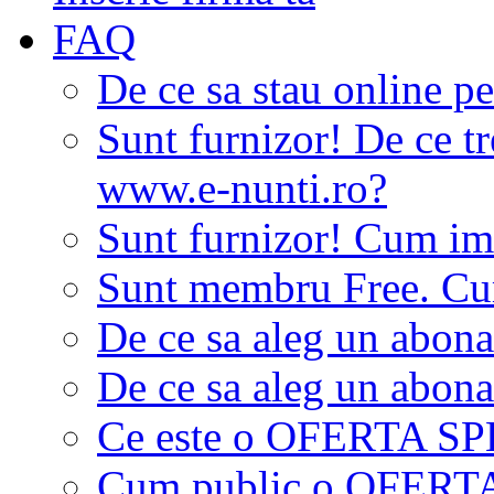
FAQ
De ce sa stau online p
Sunt furnizor! De ce tr
www.e-nunti.ro?
Sunt furnizor! Cum imi
Sunt membru Free. Cum
De ce sa aleg un abon
De ce sa aleg un abon
Ce este o OFERTA S
Cum public o OFER