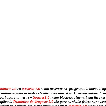
odnica 7.0
cu
Nevasta 1.0
si am observat ca programul a lansat o op
 autoinstaleaza in toate celelalte programe si se lanseaza automat can
ori apare un virus –
Soacra 1.0
, care blocheza sistemul sau face ca
aplicatia
Duminica-de-dragoste 3.0
.Se pare ca si alte fisiere sunt vir
cesul de dezinstalare al programului actual,
Nevasta 1.0
mi
se pare c