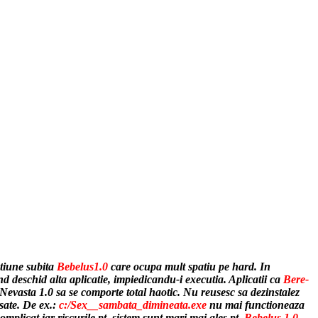
tiune subita
Bebelus1.0
care ocupa mult spatiu pe hard. In
d deschid alta aplicatie, impiedicandu-i executia. Aplicatii ca
Bere-
Nevasta 1.0
sa se comporte total haotic. Nu reusesc sa dezinstalez
usate. De ex.:
c:/Sex__sambata_dimineata.exe
nu mai functioneaza
omplicat iar riscurile pt. sistem sunt mari mai ales pt.
Bebelus 1.0