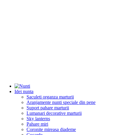
Idei nunta
Saculeti organza marturii
Aranjamente nunti speciale din pene
Suport pahare marturii
Lumanari decorative marturii
Sky lanterns
Pahare miri
Coronite mireasa diademe
Cocarde