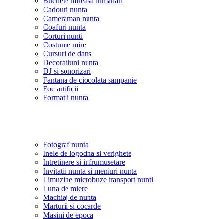
Buchete mireasa lumanari
Cadouri nunta
Cameraman nunta
Coafuri nunta
Corturi nunti
Costume mire
Cursuri de dans
Decoratiuni nunta
DJ si sonorizari
Fantana de ciocolata sampanie
Foc artificii
Formatii nunta
Fotograf nunta
Inele de logodna si verighete
Intretinere si infrumusetare
Invitatii nunta si meniuri nunta
Limuzine microbuze transport nunti
Luna de miere
Machiaj de nunta
Marturii si cocarde
Masini de epoca