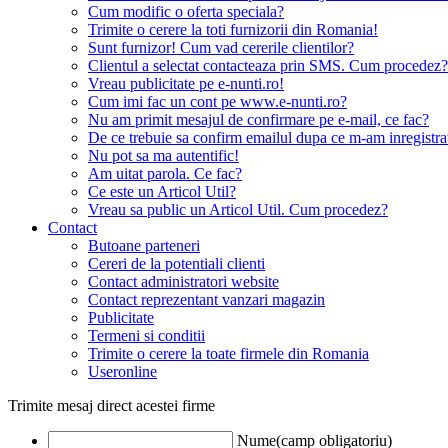
Cum modific o oferta speciala?
Trimite o cerere la toti furnizorii din Romania!
Sunt furnizor! Cum vad cererile clientilor?
Clientul a selectat contacteaza prin SMS. Cum procedez?
Vreau publicitate pe e-nunti.ro!
Cum imi fac un cont pe www.e-nunti.ro?
Nu am primit mesajul de confirmare pe e-mail, ce fac?
De ce trebuie sa confirm emailul dupa ce m-am inregistra
Nu pot sa ma autentific!
Am uitat parola. Ce fac?
Ce este un Articol Util?
Vreau sa public un Articol Util. Cum procedez?
Contact
Butoane parteneri
Cereri de la potentiali clienti
Contact administratori website
Contact reprezentant vanzari magazin
Publicitate
Termeni si conditii
Trimite o cerere la toate firmele din Romania
Useronline
Trimite mesaj direct acestei firme
Nume(camp obligatoriu)