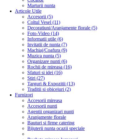
Marturii nunta
Articole Utile
Accesorii (5)
Coltul Vesel (11)
Decoratiuni/Aranjamente florale (5)
Foto-Video (14)
Informatii utile (6)
Invitatii de nunta (7)
Machiaj/Coafura (9)
Muzica nunta (5)
Organizare nunti (6)
Rochii de mireasa (16)
Sfaturi si idei (16)
Stiri (27)
Targuri & Expozitii (13)
Traditii si obiceiuri (2)
Furnizori
Accesorii mireasa
Accesorii nunti
Agentii organizari nunti
Aranjamente florale
Bauturi si firme catering
Bijuterii nunta ocazii speciale