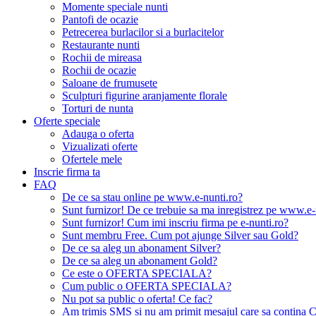
Momente speciale nunti
Pantofi de ocazie
Petrecerea burlacilor si a burlacitelor
Restaurante nunti
Rochii de mireasa
Rochii de ocazie
Saloane de frumusete
Sculpturi figurine aranjamente florale
Torturi de nunta
Oferte speciale
Adauga o oferta
Vizualizati oferte
Ofertele mele
Inscrie firma ta
FAQ
De ce sa stau online pe www.e-nunti.ro?
Sunt furnizor! De ce trebuie sa ma inregistrez pe www.e-
Sunt furnizor! Cum imi inscriu firma pe e-nunti.ro?
Sunt membru Free. Cum pot ajunge Silver sau Gold?
De ce sa aleg un abonament Silver?
De ce sa aleg un abonament Gold?
Ce este o OFERTA SPECIALA?
Cum public o OFERTA SPECIALA?
Nu pot sa public o oferta! Ce fac?
Am trimis SMS si nu am primit mesajul care sa contina C