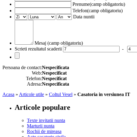
Prenume(camp obligatoriu)
Telefon(camp obligatoriu)
Data nuntii
Mesaj (camp obligatoriu)
Scrieti rezultatul scaderii
-
Persoana de contact:
Nespecificata
Web:
Nespecificat
Telefon:
Nespecificat
Adresa:
Nespecificata
Acasa
»
Articole utile
»
Coltul Vesel
»
Casatoria in versiunea IT
Articole populare
Texte invitatii nunta
Marturii nunta
Rochii de mireasa
Acte casatorie civila