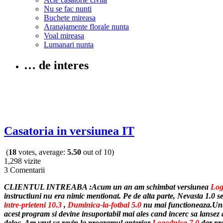
Nu se fac nunti
Buchete mireasa
Aranajamente florale nunta
Voal mireasa
Lumanari nunta
… de interes
Casatoria in versiunea IT
(
18
votes, average:
5.50
out of 10)
1,298 vizite
3 Comentarii
CLIENTUL INTREABA :
Acum un an am schimbat versiunea
Log
instructiuni nu era nimic mentionat.
Pe de alta parte,
Nevasta 1.0
se
intre-prieteni 10.3
,
Duminica-la-fotbal 5.0
nu mai functioneaza.Une
acest program si devine insuportabil mai ales cand incerc sa lansez 
deloc. Am vrut sa revin la programul anterior
Logodnica 7.0
dar pro