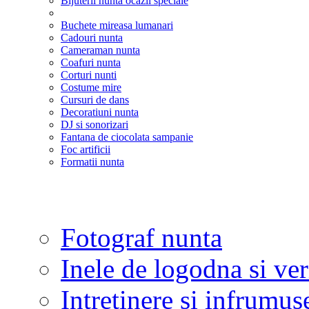
Bijuterii nunta ocazii speciale
Buchete mireasa lumanari
Cadouri nunta
Cameraman nunta
Coafuri nunta
Corturi nunti
Costume mire
Cursuri de dans
Decoratiuni nunta
DJ si sonorizari
Fantana de ciocolata sampanie
Foc artificii
Formatii nunta
Fotograf nunta
Inele de logodna si ve
Intretinere si infrumus