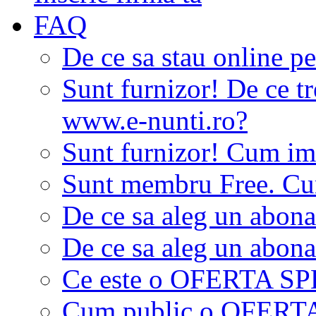
FAQ
De ce sa stau online p
Sunt furnizor! De ce tr
www.e-nunti.ro?
Sunt furnizor! Cum imi
Sunt membru Free. Cum
De ce sa aleg un abon
De ce sa aleg un abon
Ce este o OFERTA S
Cum public o OFER