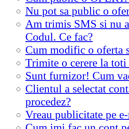
Nu pot sa public o ofer
Am trimis SMS si nu a
Codul. Ce fac?
Cum modific o oferta 
Trimite o cerere la tot
Sunt furnizor! Cum vad 
Clientul a selectat co
procedez?
Vreau publicitate pe e-
Cum imi fac un cont p