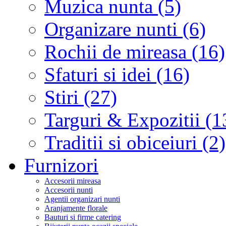
Muzica nunta (5)
Organizare nunti (6)
Rochii de mireasa (16)
Sfaturi si idei (16)
Stiri (27)
Targuri & Expozitii (1
Traditii si obiceiuri (2)
Furnizori
Accesorii mireasa
Accesorii nunti
Agentii organizari nunti
Aranjamente florale
Bauturi si firme catering