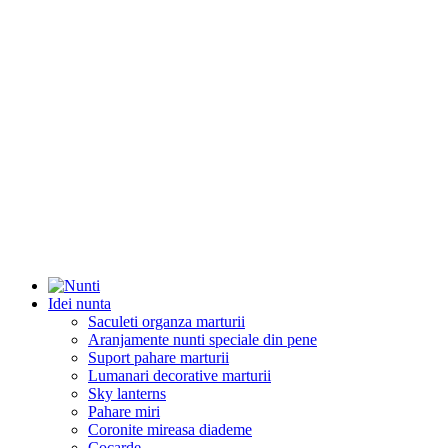
Idei nunta
Saculeti organza marturii
Aranjamente nunti speciale din pene
Suport pahare marturii
Lumanari decorative marturii
Sky lanterns
Pahare miri
Coronite mireasa diademe
Cocarde