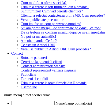
Cum modific o oferta speciala?
Trimite o cerere la toti furnizorii din Romania!
Sunt furnizor! Cum vad cererile clientilor?
Clientul a selectat contacteaza prin SMS. Cum procedez?
Vreau publicitate pe e-nunti.ro!
Cum imi fac un cont pe www.e-nunti.ro?
Nu am primit mesajul de confirmare pe e-mail, ce fac?
De ce trebuie sa confirm emailul dupa ce m-am inregistra
Nu pot sa ma autentific!
Am uitat parola. Ce fac?
Ce este un Articol Util?
Vreau sa public un Articol Util. Cum procedez?
Contact
Butoane parteneri
Cereri de la potentiali clienti
Contact administratori website
Contact reprezentant vanzari magazin
Publicitate
Termeni si conditii
Trimite o cerere la toate firmele din Romania
Useronline
Trimite mesaj direct acestei firme
Nume(camp obligatoriu)