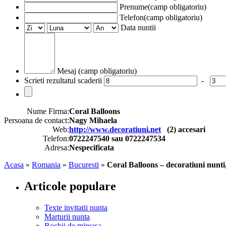
Prenume(camp obligatoriu)
Telefon(camp obligatoriu)
Data nuntii
Mesaj (camp obligatoriu)
Scrieti rezultatul scaderii
-
Nume Firma:
Coral Balloons
Persoana de contact:
Nagy Mihaela
Web:
http://www.decoratiuni.net
(
2
) accesari
Telefon:
0722247540 sau 0722247534
Adresa:
Nespecificata
Acasa
»
Romania
»
Bucuresti
»
Coral Balloons – decoratiuni nunti
Articole populare
Texte invitatii nunta
Marturii nunta
Rochii de mireasa