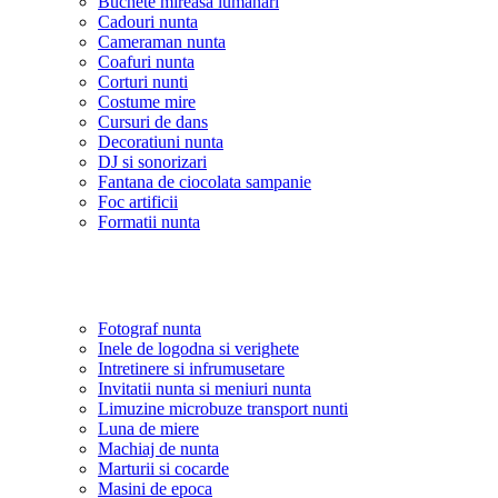
Buchete mireasa lumanari
Cadouri nunta
Cameraman nunta
Coafuri nunta
Corturi nunti
Costume mire
Cursuri de dans
Decoratiuni nunta
DJ si sonorizari
Fantana de ciocolata sampanie
Foc artificii
Formatii nunta
Fotograf nunta
Inele de logodna si verighete
Intretinere si infrumusetare
Invitatii nunta si meniuri nunta
Limuzine microbuze transport nunti
Luna de miere
Machiaj de nunta
Marturii si cocarde
Masini de epoca