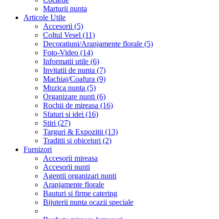
Marturii nunta
Articole Utile
Accesorii (5)
Coltul Vesel (11)
Decoratiuni/Aranjamente florale (5)
Foto-Video (14)
Informatii utile (6)
Invitatii de nunta (7)
Machiaj/Coafura (9)
Muzica nunta (5)
Organizare nunti (6)
Rochii de mireasa (16)
Sfaturi si idei (16)
Stiri (27)
Targuri & Expozitii (13)
Traditii si obiceiuri (2)
Furnizori
Accesorii mireasa
Accesorii nunti
Agentii organizari nunti
Aranjamente florale
Bauturi si firme catering
Bijuterii nunta ocazii speciale