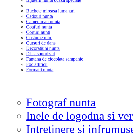
Bijuterii nunta ocazii speciale
Buchete mireasa lumanari
Cadouri nunta
Cameraman nunta
Coafuri nunta
Corturi nunti
Costume mire
Cursuri de dans
Decoratiuni nunta
DJ si sonorizari
Fantana de ciocolata sampanie
Foc artificii
Formatii nunta
Fotograf nunta
Inele de logodna si ve
Intretinere si infrumus