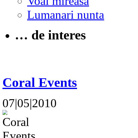
Voal mireasa
Lumanari nunta
… de interes
Coral Events
07|05|2010