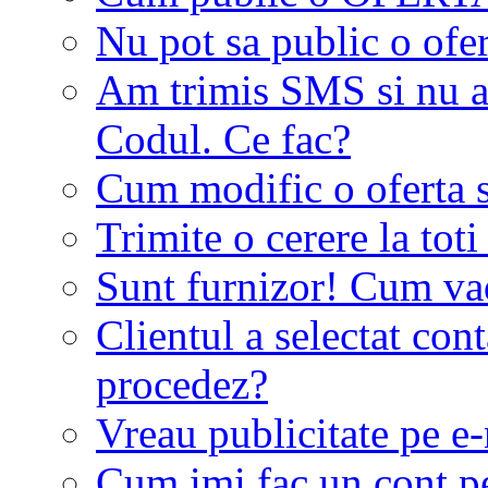
Nu pot sa public o ofer
Am trimis SMS si nu a
Codul. Ce fac?
Cum modific o oferta 
Trimite o cerere la tot
Sunt furnizor! Cum vad 
Clientul a selectat co
procedez?
Vreau publicitate pe e-
Cum imi fac un cont p