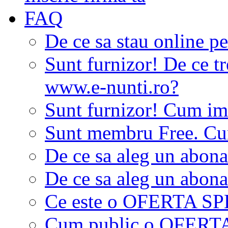
FAQ
De ce sa stau online p
Sunt furnizor! De ce tr
www.e-nunti.ro?
Sunt furnizor! Cum imi
Sunt membru Free. Cum
De ce sa aleg un abon
De ce sa aleg un abon
Ce este o OFERTA S
Cum public o OFER