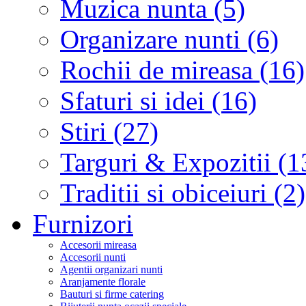
Muzica nunta (5)
Organizare nunti (6)
Rochii de mireasa (16)
Sfaturi si idei (16)
Stiri (27)
Targuri & Expozitii (1
Traditii si obiceiuri (2)
Furnizori
Accesorii mireasa
Accesorii nunti
Agentii organizari nunti
Aranjamente florale
Bauturi si firme catering