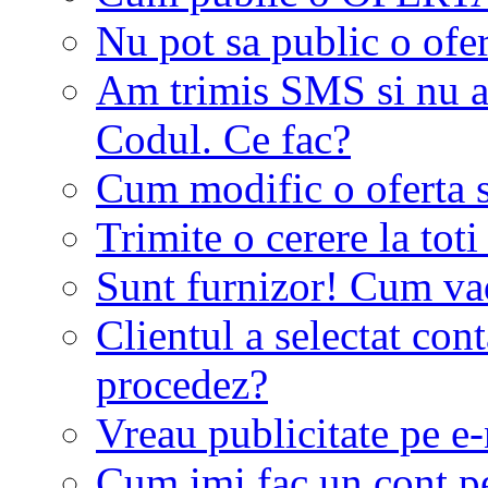
Nu pot sa public o ofer
Am trimis SMS si nu a
Codul. Ce fac?
Cum modific o oferta 
Trimite o cerere la tot
Sunt furnizor! Cum vad 
Clientul a selectat co
procedez?
Vreau publicitate pe e-
Cum imi fac un cont p