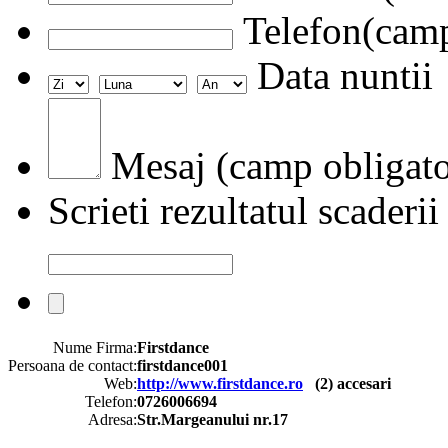
Telefon(camp
Data nuntii
Mesaj (camp obligato
Scrieti rezultatul scaderii
Nume Firma:
Firstdance
Persoana de contact:
firstdance001
Web:
http://www.firstdance.ro
(
2
) accesari
Telefon:
0726006694
Adresa:
Str.Margeanului nr.17