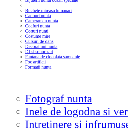
Bijuterii nunta ocazii speciale
Buchete mireasa lumanari
Cadouri nunta
Cameraman nunta
Coafuri nunta
Corturi nunti
Costume mire
Cursuri de dans
Decoratiuni nunta
DJ si sonorizari
Fantana de ciocolata sampanie
Foc artificii
Formatii nunta
Fotograf nunta
Inele de logodna si ve
Intretinere si infrumus