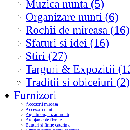
Muzica nunta (5)
Organizare nunti (6)
Rochii de mireasa (16)
Sfaturi si idei (16)
Stiri (27)
Targuri & Expozitii (1
Traditii si obiceiuri (2)
Furnizori
Accesorii mireasa
Accesorii nunti
Agentii organizari nunti
Aranjamente florale
Bauturi si firme catering