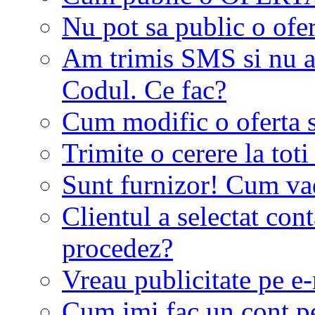
Nu pot sa public o ofer
Am trimis SMS si nu a
Codul. Ce fac?
Cum modific o oferta 
Trimite o cerere la tot
Sunt furnizor! Cum vad 
Clientul a selectat co
procedez?
Vreau publicitate pe e-
Cum imi fac un cont p