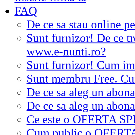
FAQ
De ce sa stau online p
Sunt furnizor! De ce tr
www.e-nunti.ro?
Sunt furnizor! Cum imi
Sunt membru Free. Cum
De ce sa aleg un abon
De ce sa aleg un abon
Ce este o OFERTA S
Cum public o OFER