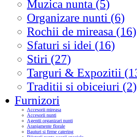
Muzica nunta (5)
Organizare nunti (6)
Rochii de mireasa (16)
Sfaturi si idei (16)
Stiri (27)
Targuri & Expozitii (1
Traditii si obiceiuri (2)
Furnizori
Accesorii mireasa
Accesorii nunti
Agentii organizari nunti
Aranjamente florale
Bauturi si firme catering