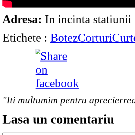
Adresa:
In incinta statiuni
Etichete :
Botez
Corturi
Curt
"Iti multumim pentru aprecierrea
Lasa un comentariu