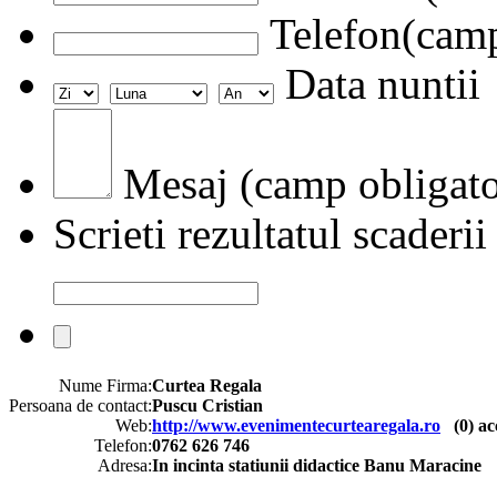
Telefon(camp
Data nuntii
Mesaj (camp obligato
Scrieti rezultatul scaderii
Nume Firma:
Curtea Regala
Persoana de contact:
Puscu Cristian
Web:
http://www.evenimentecurtearegala.ro
(
0
) ac
Telefon:
0762 626 746
Adresa:
In incinta statiunii didactice Banu Maracine