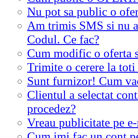
Nu pot sa public o ofer
Am trimis SMS si nu a
Codul. Ce fac?
Cum modific o oferta 
Trimite o cerere la tot
Sunt furnizor! Cum vad 
Clientul a selectat co
procedez?
Vreau publicitate pe e-
Cum imi fac un cont p