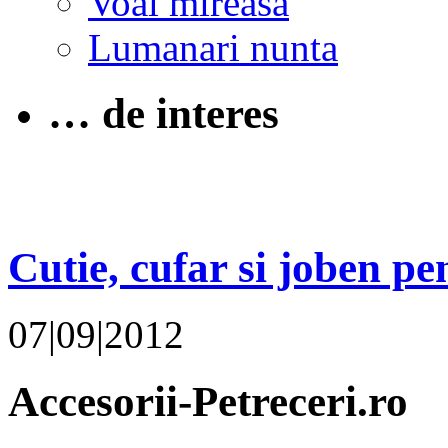
Voal mireasa
Lumanari nunta
… de interes
Cutie, cufar si joben p
07|09|2012
Accesorii-Petreceri.ro