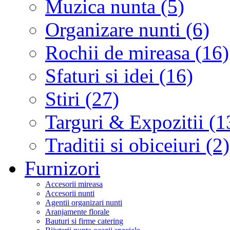
Muzica nunta (5)
Organizare nunti (6)
Rochii de mireasa (16)
Sfaturi si idei (16)
Stiri (27)
Targuri & Expozitii (1
Traditii si obiceiuri (2)
Furnizori
Accesorii mireasa
Accesorii nunti
Agentii organizari nunti
Aranjamente florale
Bauturi si firme catering