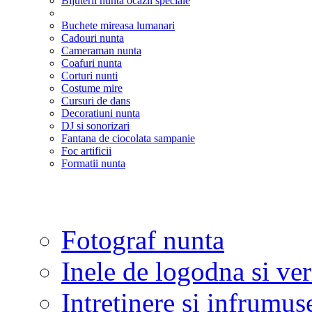
Bijuterii nunta ocazii speciale
Buchete mireasa lumanari
Cadouri nunta
Cameraman nunta
Coafuri nunta
Corturi nunti
Costume mire
Cursuri de dans
Decoratiuni nunta
DJ si sonorizari
Fantana de ciocolata sampanie
Foc artificii
Formatii nunta
Fotograf nunta
Inele de logodna si ve
Intretinere si infrumus