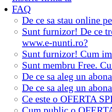
FAQ
De ce sa stau online p
Sunt furnizor! De ce tr
www.e-nunti.ro?
Sunt furnizor! Cum imi
Sunt membru Free. Cum
De ce sa aleg un abon
De ce sa aleg un abon
Ce este o OFERTA S
Cum public o OFER