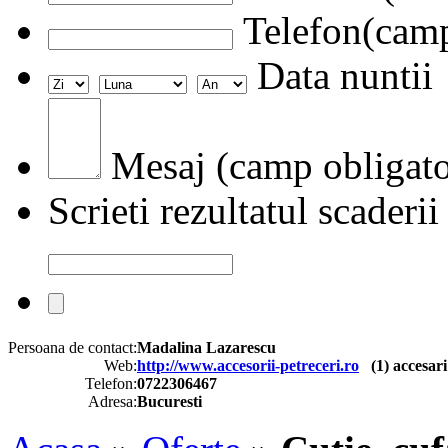
Telefon(camp
Data nuntii
Mesaj (camp obligato
Scrieti rezultatul scaderii
Persoana de contact:
Madalina Lazarescu
Web:
http://www.accesorii-petreceri.ro
(
1
) accesari
Telefon:
0722306467
Adresa:
Bucuresti