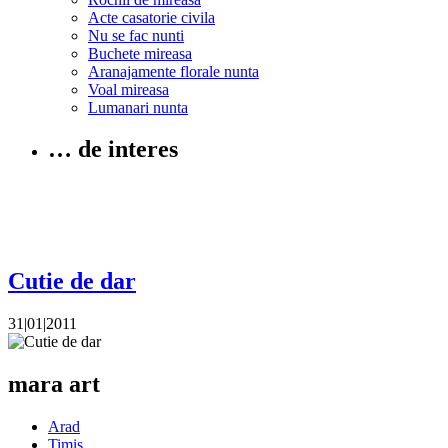
Acte casatorie civila
Nu se fac nunti
Buchete mireasa
Aranajamente florale nunta
Voal mireasa
Lumanari nunta
… de interes
Cutie de dar
31|01|2011
mara art
Arad
Timis