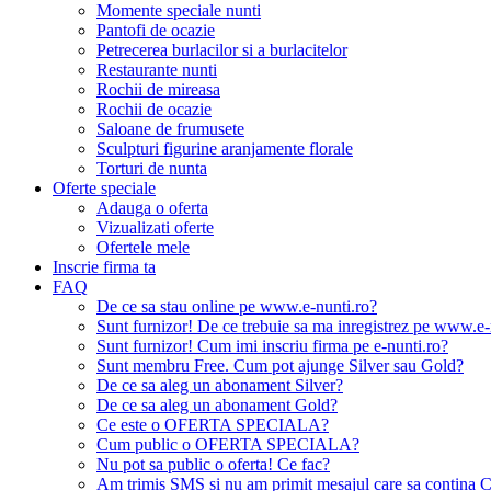
Momente speciale nunti
Pantofi de ocazie
Petrecerea burlacilor si a burlacitelor
Restaurante nunti
Rochii de mireasa
Rochii de ocazie
Saloane de frumusete
Sculpturi figurine aranjamente florale
Torturi de nunta
Oferte speciale
Adauga o oferta
Vizualizati oferte
Ofertele mele
Inscrie firma ta
FAQ
De ce sa stau online pe www.e-nunti.ro?
Sunt furnizor! De ce trebuie sa ma inregistrez pe www.e-
Sunt furnizor! Cum imi inscriu firma pe e-nunti.ro?
Sunt membru Free. Cum pot ajunge Silver sau Gold?
De ce sa aleg un abonament Silver?
De ce sa aleg un abonament Gold?
Ce este o OFERTA SPECIALA?
Cum public o OFERTA SPECIALA?
Nu pot sa public o oferta! Ce fac?
Am trimis SMS si nu am primit mesajul care sa contina C