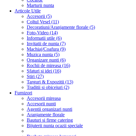
Marturii nunta
Articole Utile
Accesorii (5)
Coltul Vesel (11)
Decoratiuni/Aranjamente florale (5)
Foto-Video (14)
Informatii utile (6)
Invitatii de nunta (7)
Machiaj/Coafura (9)
Muzica nunta (5)
Organizare nunti (6)
Rochii de mireasa (16)
Sfaturi si idei (16)
Stiri (27)
Targuri & Expozitii (13)
Traditii si obiceiuri (2)
Furnizori
Accesorii mireasa
Accesorii nunti
Agentii organizari nunti
Aranjamente florale
Bauturi si firme catering
Bijuterii nunta ocazii speciale