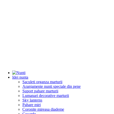
Idei nunta
Saculeti organza marturii
Aranjamente nunti speciale din pene
Suport pahare marturii
Lumanari decorative marturii
Sky lanterns
Pahare miri
Coronite mireasa diademe
Cocarde