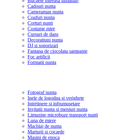
Buchete mireasa lumanari
Cadouri nunta
Cameraman nunta
Coafuri nunta
Corturi nunti
Costume mire
Cursuri de dans
Decoratiuni nunta
DJ si sonorizari
Fantana de ciocolata sampanie
Foc artificii
Formatii nunta
Fotograf nunta
Inele de logodna si verighete
Intretinere si infrumusetare
Invitatii nunta si meniuri nunta
Limuzine microbuze transport nunti
Luna de miere
Machiaj de nunta
Marturii si cocarde
Masini de epoca