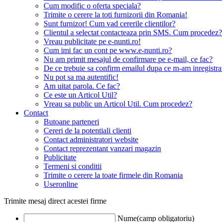
Cum modific o oferta speciala?
Trimite o cerere la toti furnizorii din Romania!
Sunt furnizor! Cum vad cererile clientilor?
Clientul a selectat contacteaza prin SMS. Cum procedez?
Vreau publicitate pe e-nunti.ro!
Cum imi fac un cont pe www.e-nunti.ro?
Nu am primit mesajul de confirmare pe e-mail, ce fac?
De ce trebuie sa confirm emailul dupa ce m-am inregistra
Nu pot sa ma autentific!
Am uitat parola. Ce fac?
Ce este un Articol Util?
Vreau sa public un Articol Util. Cum procedez?
Contact
Butoane parteneri
Cereri de la potentiali clienti
Contact administratori website
Contact reprezentant vanzari magazin
Publicitate
Termeni si conditii
Trimite o cerere la toate firmele din Romania
Useronline
Trimite mesaj direct acestei firme
Nume(camp obligatoriu)