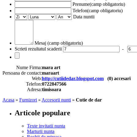
Prenume(camp obligatoriu)
Telefon(camp obligatoriu)
Data nuntii
Mesaj (camp obligatoriu)
Scrieti rezultatul scaderii
-
Nume Firma:
mara art
Persoana de contact:
maraart
Web:
http://cutiidedar.blogspot.com
(
0
) accesari
Telefon:
0722847566
Adresa:
timisoara
Acasa
»
Furnizori
»
Accesorii nunti
»
Cutie de dar
Articole populare
Texte invitatii nunta
Marturii nunta
Rochii de mireasa