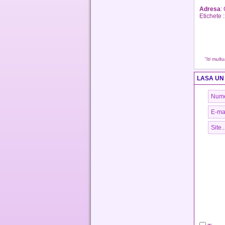
Jurca
Adresa
:
Etichete 
"Iti mult
LASA UN