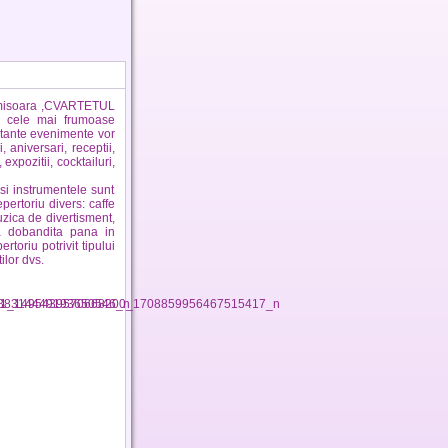
 Timisoara ,CVARTETUL
e cele mai frumoase
rtante evenimente vor
 aniversari, receptii,
expozitii, cocktailuri,
 instrumentele sunt
ertoriu divers: caffe
uzica de divertisment,
ta dobandita pana in
oriu potrivit tipului
ilor dvs.