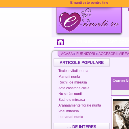
E-nunti este pentru tine
IDEI NUNTA
ARTICOLE
ACASA
»
FURNIZORI
»
ACCESORII MIRE
ARTICOLE POPULARE
Texte invitatii nunta
Marturii nunta
Cvartet N
Rochii de mireasa
Acte casatorie civila
Nu se fac nunti
Buchete mireasa
Aranajamente florale nunta
Voal mireasa
Lumanari nunta
… DE INTERES