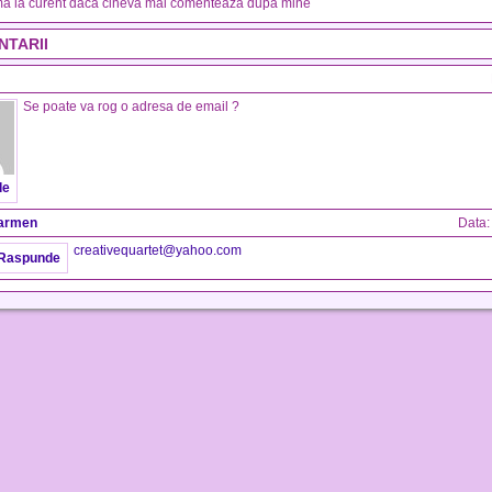
a la curent daca cineva mai comenteaza dupa mine
NTARII
Se poate va rog o adresa de email ?
de
armen
Data
creativequartet@yahoo.com
Raspunde