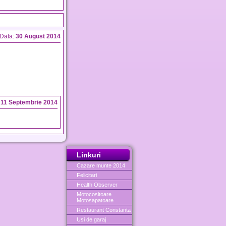
Data:
30 August 2014
:
11 Septembrie 2014
Linkuri
Cazare munte 2014
Felicitari
Health Observer
Motocositoare
Motosapatoare
Restaurant Constanta
Usi de garaj