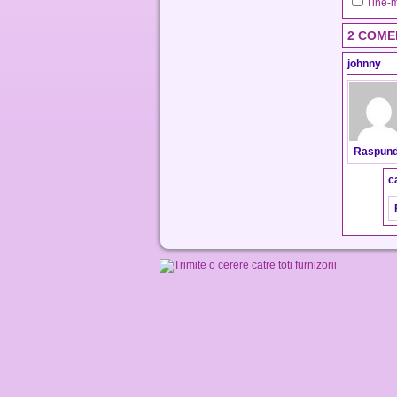
Tine-m
2 COME
johnny
Raspun
c