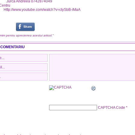
 Andreea 0742874049
 Centru
:
Http://www.youtube.com/watch?v=ctySbB-iMaA
umim pentru aprecierrea acestui articol."
 COMENTARIU
CAPTCHA Code
*