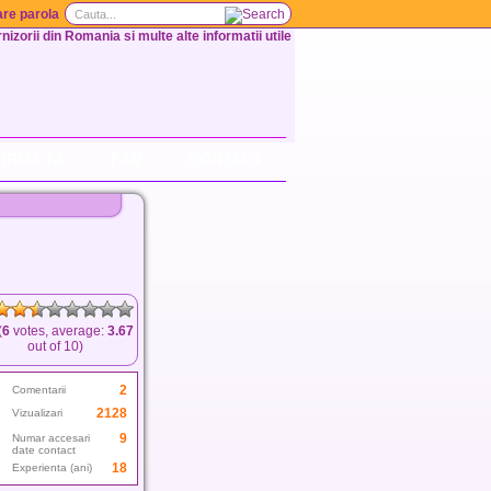
re parola
nizorii din Romania si multe alte informatii utile
FIRMA TA
FAQ
CONTACT
(
6
votes, average:
3.67
out of 10)
2
Comentarii
2128
Vizualizari
9
Numar accesari
date contact
18
Experienta (ani)