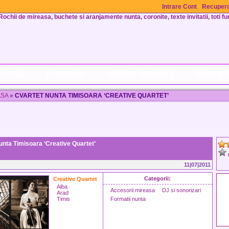
Intrare Cont
Recupera
Rochii de mireasa, buchete si aranjamente nunta, coronite, texte invitatii, toti fur
 UTILE
FURNIZORI
OFERTE SPECIALE
INSCRIE 
ASA
»
CVARTET NUNTA TIMISOARA ‘CREATIVE QUARTET’
unta Timisoara ‘Creative Quartet’
11|07|2011
Categorii:
Creative Quartet
Alba
Accesorii mireasa
DJ si sonorizari
Arad
Timis
Formatii nunta