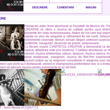
DESCRIERE
COMENTARII
IMAGINI
ERE
Format din patru tineri absolventi ai Facultatii de Muzica din
CREATIVE va ofera o muzica de calitate pentru unul dintr
momente din viata dumneavoastra.
Alaturi de noi cele mai impo
capata un plus de eleganta si rafinament fie ele nunti, botezuri,
evenimente corporate, dineuri, lansari, târguri, petreceri surpriza, 
conferinte, inaugurari, decernari de premii, simpozioane.
Cu fiecare ocazie CVARTETUL CREATIVE a demonstrat ca desi
clasice, atitudinea este una moderna. Cvartetul abordeaza un rep
concert, muzica ambientala, valsuri, tangouri, muzica clasica, m
piese traditionale, evergreen, muzica de film.Prin experien
prezent putem sa va asiguram consultanta in alegerea unui repert
nt care doriti sa il desfasurati, venind in intampinarea preferintelor dvs. si a invitat
nem să aducem muzica pentru evenimente la un alt nivel.
: Sorin Micula 0721957772