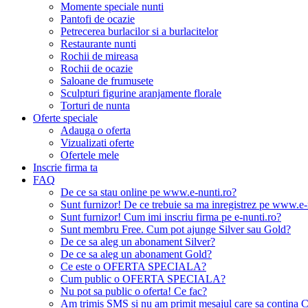
Momente speciale nunti
Pantofi de ocazie
Petrecerea burlacilor si a burlacitelor
Restaurante nunti
Rochii de mireasa
Rochii de ocazie
Saloane de frumusete
Sculpturi figurine aranjamente florale
Torturi de nunta
Oferte speciale
Adauga o oferta
Vizualizati oferte
Ofertele mele
Inscrie firma ta
FAQ
De ce sa stau online pe www.e-nunti.ro?
Sunt furnizor! De ce trebuie sa ma inregistrez pe www.e-
Sunt furnizor! Cum imi inscriu firma pe e-nunti.ro?
Sunt membru Free. Cum pot ajunge Silver sau Gold?
De ce sa aleg un abonament Silver?
De ce sa aleg un abonament Gold?
Ce este o OFERTA SPECIALA?
Cum public o OFERTA SPECIALA?
Nu pot sa public o oferta! Ce fac?
Am trimis SMS si nu am primit mesajul care sa contina C