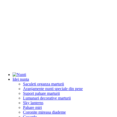
Idei nunta
Saculeti organza marturii
Aranjamente nunti speciale din pene
Suport pahare marturii
Lumanari decorative marturii
Sky lanterns
Pahare miri
Coronite mireasa diademe
Cocarde