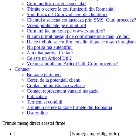
Cum modific o oferta speciala?
Trimite o cerere la toti furnizorii din Romania!
Sunt furnizor! Cum vad cererile clientilor?
Clientul a selectat contacteaza prin SMS. Cum procedez?
Vreau publicitate pe e-nunti.ro!
Cum imi fac un cont pe www.e-nunti.ro?
Nu am primit mesajul de confirmare pe e-mail, ce fac?
De ce trebuie sa confirm emailul dupa ce m-am inregistra
Nu pot sa ma autentific!
Am uitat parola. Ce fac?
Ce este un Articol Util?
Vreau sa public un Articol Util. Cum procedez?
Contact
Butoane parteneri
Cereri de la potentiali clienti
Contact administratori website
Contact reprezentant vanzari magazin
Publicitate
Termeni si conditii
Trimite o cerere la toate firmele din Romania
Useronline
Trimite mesaj direct acestei firme
Nume(camp obligatoriu)