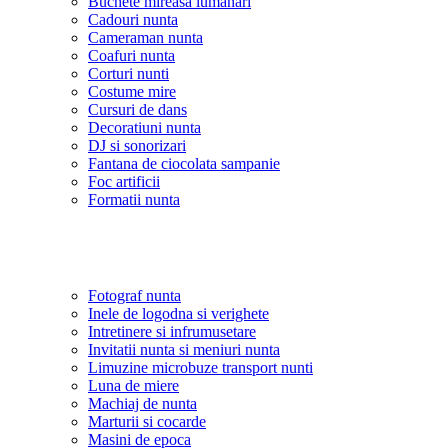
Buchete mireasa lumanari
Cadouri nunta
Cameraman nunta
Coafuri nunta
Corturi nunti
Costume mire
Cursuri de dans
Decoratiuni nunta
DJ si sonorizari
Fantana de ciocolata sampanie
Foc artificii
Formatii nunta
Fotograf nunta
Inele de logodna si verighete
Intretinere si infrumusetare
Invitatii nunta si meniuri nunta
Limuzine microbuze transport nunti
Luna de miere
Machiaj de nunta
Marturii si cocarde
Masini de epoca