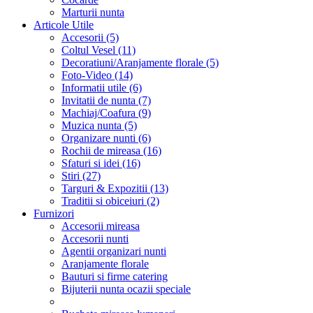
Marturii nunta
Articole Utile
Accesorii (5)
Coltul Vesel (11)
Decoratiuni/Aranjamente florale (5)
Foto-Video (14)
Informatii utile (6)
Invitatii de nunta (7)
Machiaj/Coafura (9)
Muzica nunta (5)
Organizare nunti (6)
Rochii de mireasa (16)
Sfaturi si idei (16)
Stiri (27)
Targuri & Expozitii (13)
Traditii si obiceiuri (2)
Furnizori
Accesorii mireasa
Accesorii nunti
Agentii organizari nunti
Aranjamente florale
Bauturi si firme catering
Bijuterii nunta ocazii speciale