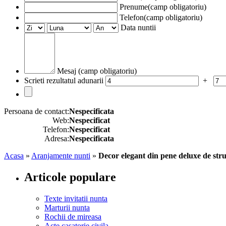
Prenume(camp obligatoriu)
Telefon(camp obligatoriu)
Data nuntii
Mesaj (camp obligatoriu)
Scrieti rezultatul adunarii
+
Persoana de contact:
Nespecificata
Web:
Nespecificat
Telefon:
Nespecificat
Adresa:
Nespecificata
Acasa
»
Aranjamente nunti
»
Decor elegant din pene deluxe de stru
Articole populare
Texte invitatii nunta
Marturii nunta
Rochii de mireasa
Acte casatorie civila