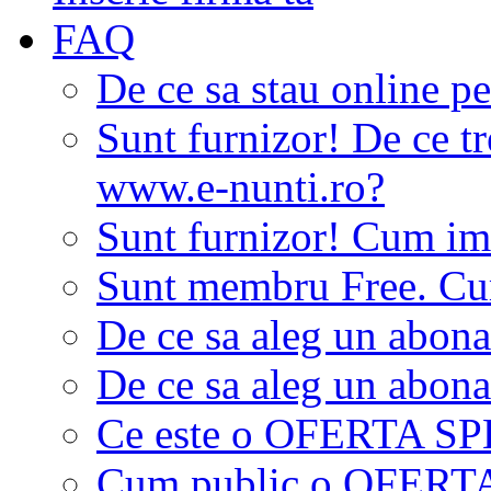
FAQ
De ce sa stau online p
Sunt furnizor! De ce tr
www.e-nunti.ro?
Sunt furnizor! Cum imi
Sunt membru Free. Cum
De ce sa aleg un abon
De ce sa aleg un abon
Ce este o OFERTA S
Cum public o OFER