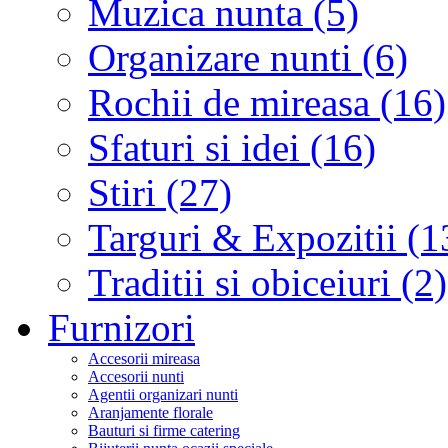
Muzica nunta (5)
Organizare nunti (6)
Rochii de mireasa (16)
Sfaturi si idei (16)
Stiri (27)
Targuri & Expozitii (1
Traditii si obiceiuri (2)
Furnizori
Accesorii mireasa
Accesorii nunti
Agentii organizari nunti
Aranjamente florale
Bauturi si firme catering