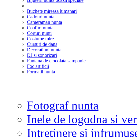
Bijuterii nunta ocazii speciale
Buchete mireasa lumanari
Cadouri nunta
Cameraman nunta
Coafuri nunta
Corturi nunti
Costume mire
Cursuri de dans
Decoratiuni nunta
DJ si sonorizari
Fantana de ciocolata sampanie
Foc artificii
Formatii nunta
Fotograf nunta
Inele de logodna si ve
Intretinere si infrumus