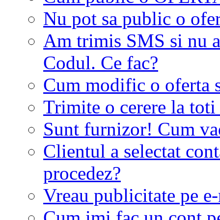
Nu pot sa public o ofer
Am trimis SMS si nu a
Codul. Ce fac?
Cum modific o oferta 
Trimite o cerere la tot
Sunt furnizor! Cum vad 
Clientul a selectat co
procedez?
Vreau publicitate pe e-
Cum imi fac un cont p