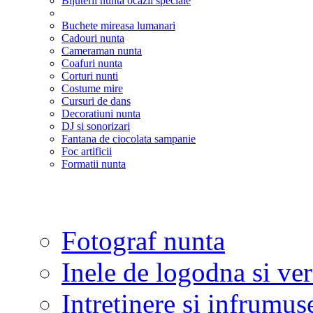
Bijuterii nunta ocazii speciale
Buchete mireasa lumanari
Cadouri nunta
Cameraman nunta
Coafuri nunta
Corturi nunti
Costume mire
Cursuri de dans
Decoratiuni nunta
DJ si sonorizari
Fantana de ciocolata sampanie
Foc artificii
Formatii nunta
Fotograf nunta
Inele de logodna si ve
Intretinere si infrumus