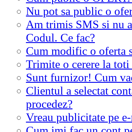
Nu pot sa public o ofer
Am trimis SMS si nu a
Codul. Ce fac?
Cum modific o oferta 
Trimite o cerere la tot
Sunt furnizor! Cum vad 
Clientul a selectat co
procedez?
Vreau publicitate pe e-
Cum imi fac un cont p