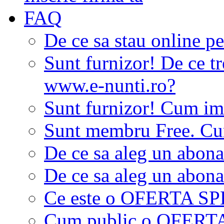
FAQ
De ce sa stau online p
Sunt furnizor! De ce tr
www.e-nunti.ro?
Sunt furnizor! Cum imi
Sunt membru Free. Cum
De ce sa aleg un abon
De ce sa aleg un abon
Ce este o OFERTA S
Cum public o OFER