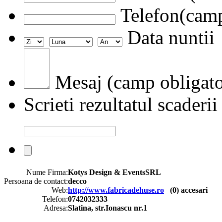
Telefon(camp
Data nuntii
Mesaj (camp obligato
Scrieti rezultatul scaderii
Nume Firma:
Kotys Design & EventsSRL
Persoana de contact:
decco
Web:
http://www.fabricadehuse.ro
(
0
) accesari
Telefon:
0742032333
Adresa:
Slatina, str.Ionascu nr.1