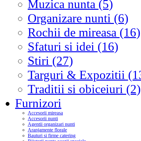
Muzica nunta (5)
Organizare nunti (6)
Rochii de mireasa (16)
Sfaturi si idei (16)
Stiri (27)
Targuri & Expozitii (1
Traditii si obiceiuri (2)
Furnizori
Accesorii mireasa
Accesorii nunti
Agentii organizari nunti
Aranjamente florale
Bauturi si firme catering