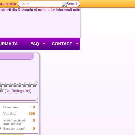
re parola
nizorii din Romania si multe alte informatii utile
FIRMA TA
FAQ
CONTACT
(No Ratings Yet)
0
Comentarii
659
Vizualizari
0
Numar accesari
date contact
0
Experienta (ani)