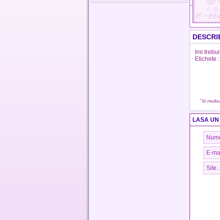
DESCRI
Imi trebu
Etichete :
"Iti mult
LASA UN