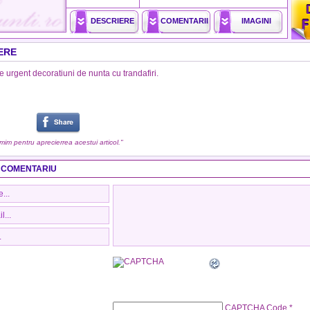
DESCRIERE
COMENTARII
IMAGINI
ERE
ie urgent decoratiuni de nunta cu trandafiri.
umim pentru aprecierrea acestui articol."
 COMENTARIU
CAPTCHA Code
*