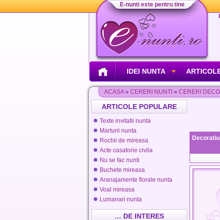
E-nunti este pentru tine
IDEI NUNTA
ARTICOLE
ACASA
»
CERERI NUNTI
»
CERERI DECO
ARTICOLE POPULARE
Texte invitatii nunta
Marturii nunta
Decoratiu
Rochii de mireasa
Acte casatorie civila
Nu se fac nunti
Buchete mireasa
Aranajamente florale nunta
Voal mireasa
Lumanari nunta
… DE INTERES