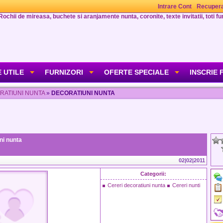
Intrare Cont
Recupera
Rochii de mireasa, buchete si aranjamente nunta, coronite, texte invitatii, toti fur
 UTILE
FURNIZORI
OFERTE SPECIALE
INSCRIE 
RATIUNI NUNTA
»
DECORATIUNI NUNTA
ni nunta
02|02|2011
Categorii:
Cereri decoratiuni nunta
Cereri nunti