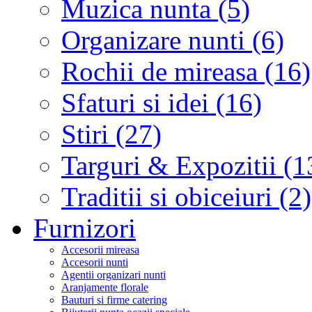
Muzica nunta (5)
Organizare nunti (6)
Rochii de mireasa (16)
Sfaturi si idei (16)
Stiri (27)
Targuri & Expozitii (1
Traditii si obiceiuri (2)
Furnizori
Accesorii mireasa
Accesorii nunti
Agentii organizari nunti
Aranjamente florale
Bauturi si firme catering