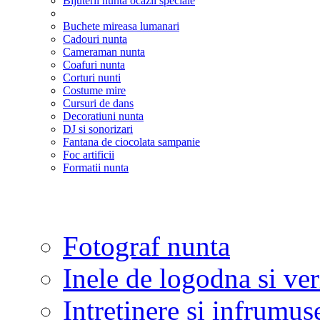
Bijuterii nunta ocazii speciale
Buchete mireasa lumanari
Cadouri nunta
Cameraman nunta
Coafuri nunta
Corturi nunti
Costume mire
Cursuri de dans
Decoratiuni nunta
DJ si sonorizari
Fantana de ciocolata sampanie
Foc artificii
Formatii nunta
Fotograf nunta
Inele de logodna si ve
Intretinere si infrumus