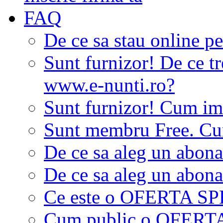
FAQ
De ce sa stau online p
Sunt furnizor! De ce tr
www.e-nunti.ro?
Sunt furnizor! Cum imi
Sunt membru Free. Cum
De ce sa aleg un abon
De ce sa aleg un abon
Ce este o OFERTA S
Cum public o OFER