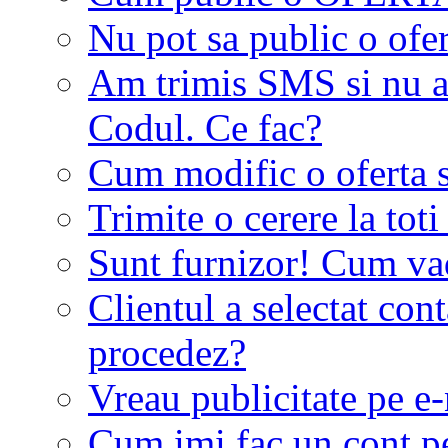
Nu pot sa public o ofer
Am trimis SMS si nu a
Codul. Ce fac?
Cum modific o oferta 
Trimite o cerere la tot
Sunt furnizor! Cum vad 
Clientul a selectat co
procedez?
Vreau publicitate pe e-
Cum imi fac un cont p