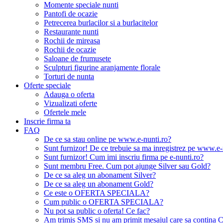
Momente speciale nunti
Pantofi de ocazie
Petrecerea burlacilor si a burlacitelor
Restaurante nunti
Rochii de mireasa
Rochii de ocazie
Saloane de frumusete
Sculpturi figurine aranjamente florale
Torturi de nunta
Oferte speciale
Adauga o oferta
Vizualizati oferte
Ofertele mele
Inscrie firma ta
FAQ
De ce sa stau online pe www.e-nunti.ro?
Sunt furnizor! De ce trebuie sa ma inregistrez pe www.e-
Sunt furnizor! Cum imi inscriu firma pe e-nunti.ro?
Sunt membru Free. Cum pot ajunge Silver sau Gold?
De ce sa aleg un abonament Silver?
De ce sa aleg un abonament Gold?
Ce este o OFERTA SPECIALA?
Cum public o OFERTA SPECIALA?
Nu pot sa public o oferta! Ce fac?
Am trimis SMS si nu am primit mesajul care sa contina C