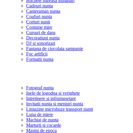
Buchete mireasa lumanari
Cadouri nunta
Cameraman nunta
Coafuri nunta
Corturi nunti
Costume mire
Cursuri de dans
Decoratiuni nunta
DJ si sonorizari
Fantana de ciocolata sampanie
Foc artificii
Formatii nunta
Fotograf nunta
Inele de logodna si verighete
Intretinere si infrumusetare
Invitatii nunta si meniuri nunta
Limuzine microbuze transport nunti
Luna de miere
Machiaj de nunta
Marturii si cocarde
Masini de epoca