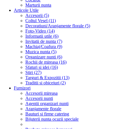
Marturii nunta
Articole Utile
Accesorii (5)
Coltul Vesel (11)
Decoratiuni/Aranjamente florale (5)
Foto-Video (14)
Informatii utile (6)
Invitatii de nunta (7)
Machiaj/Coafura (9)
Muzica nunta (5)
Organizare nunti (6)
Rochii de mireasa (16)
Sfaturi si idei (16)
Stiri (27)
Targuri & Expozitii (13)
Traditii si obiceiuri (2)
Furnizori
Accesorii mireasa
Accesorii nunti
Agentii organizari nunti
Aranjamente florale
Bauturi si firme catering
Bijuterii nunta ocazii speciale