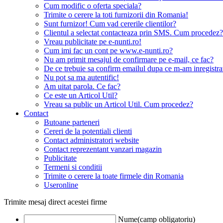
Cum modific o oferta speciala?
Trimite o cerere la toti furnizorii din Romania!
Sunt furnizor! Cum vad cererile clientilor?
Clientul a selectat contacteaza prin SMS. Cum procedez?
Vreau publicitate pe e-nunti.ro!
Cum imi fac un cont pe www.e-nunti.ro?
Nu am primit mesajul de confirmare pe e-mail, ce fac?
De ce trebuie sa confirm emailul dupa ce m-am inregistra
Nu pot sa ma autentific!
Am uitat parola. Ce fac?
Ce este un Articol Util?
Vreau sa public un Articol Util. Cum procedez?
Contact
Butoane parteneri
Cereri de la potentiali clienti
Contact administratori website
Contact reprezentant vanzari magazin
Publicitate
Termeni si conditii
Trimite o cerere la toate firmele din Romania
Useronline
Trimite mesaj direct acestei firme
Nume(camp obligatoriu)