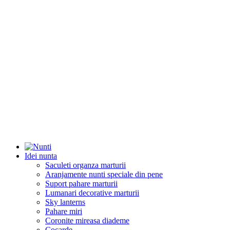
Idei nunta
Saculeti organza marturii
Aranjamente nunti speciale din pene
Suport pahare marturii
Lumanari decorative marturii
Sky lanterns
Pahare miri
Coronite mireasa diademe
Cocarde