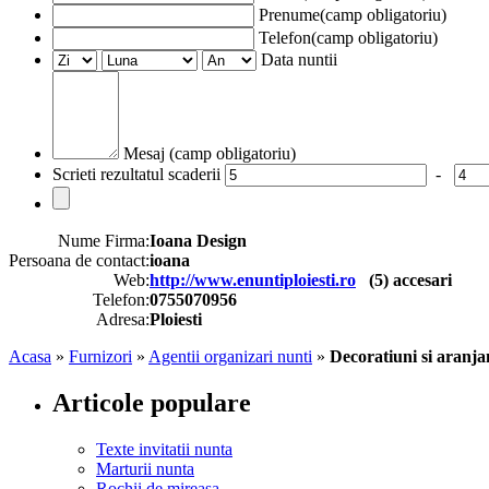
Prenume(camp obligatoriu)
Telefon(camp obligatoriu)
Data nuntii
Mesaj (camp obligatoriu)
Scrieti rezultatul scaderii
-
Nume Firma:
Ioana Design
Persoana de contact:
ioana
Web:
http://www.enuntiploiesti.ro
(
5
) accesari
Telefon:
0755070956
Adresa:
Ploiesti
Acasa
»
Furnizori
»
Agentii organizari nunti
»
Decoratiuni si aranja
Articole populare
Texte invitatii nunta
Marturii nunta
Rochii de mireasa