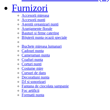
Furnizori
Accesorii mireasa
Accesorii nunti
Agentii organizari nunti
Aranjamente florale
Bauturi si firme catering
Bijuterii nunta ocazii speciale
Buchete mireasa lumanari
Cadouri nunta
Cameraman nunta
Coafuri nunta
Corturi nunti
Costume mire
Cursuri de dans
Decoratiuni nunta
DJ si sonorizari
Fantana de ciocolata sampanie
Foc artificii
Formatii nunta