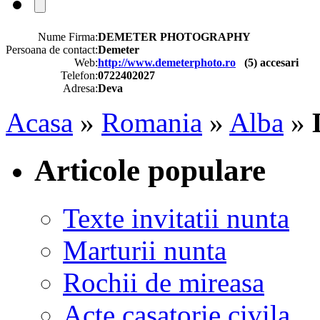
Nume Firma:
DEMETER PHOTOGRAPHY
Persoana de contact:
Demeter
Web:
http://www.demeterphoto.ro
(
5
) accesari
Telefon:
0722402027
Adresa:
Deva
Acasa
»
Romania
»
Alba
»
Articole populare
Texte invitatii nunta
Marturii nunta
Rochii de mireasa
Acte casatorie civila