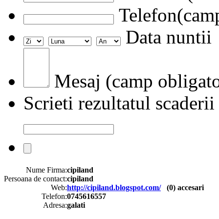
Telefon(camp
Data nuntii
Mesaj (camp obligato
Scrieti rezultatul scaderii
Nume Firma:
cipiland
Persoana de contact:
cipiland
Web:
http://cipiland.blogspot.com/
(
0
) accesari
Telefon:
0745616557
Adresa:
galati