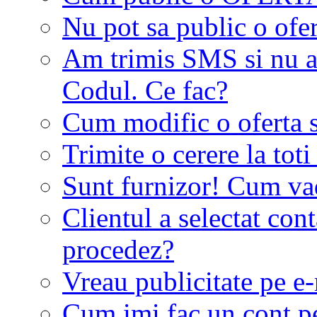
Nu pot sa public o ofer
Am trimis SMS si nu a
Codul. Ce fac?
Cum modific o oferta 
Trimite o cerere la tot
Sunt furnizor! Cum vad 
Clientul a selectat co
procedez?
Vreau publicitate pe e-
Cum imi fac un cont p