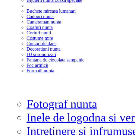
Bijuterii nunta ocazii speciale
Buchete mireasa lumanari
Cadouri nunta
Cameraman nunta
Coafuri nunta
Corturi nunti
Costume mire
Cursuri de dans
Decoratiuni nunta
DJ si sonorizari
Fantana de ciocolata sampanie
Foc artificii
Formatii nunta
Fotograf nunta
Inele de logodna si ve
Intretinere si infrumus