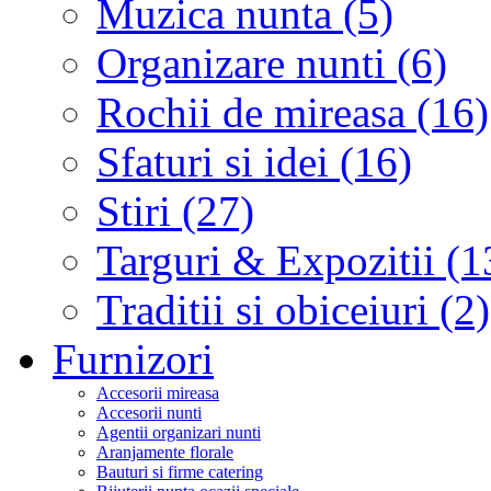
Muzica nunta (5)
Organizare nunti (6)
Rochii de mireasa (16)
Sfaturi si idei (16)
Stiri (27)
Targuri & Expozitii (1
Traditii si obiceiuri (2)
Furnizori
Accesorii mireasa
Accesorii nunti
Agentii organizari nunti
Aranjamente florale
Bauturi si firme catering