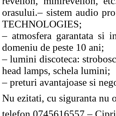
revelion, minirevelion, etc
orasului.
– sistem audio pro
TECHNOLOGIES;
– atmosfera garantata si i
domeniu de peste 10 ani;
– lumini discoteca: strobos
head lamps, schela lumini;
– preturi avantajoase si neg
Nu ezitati, cu siguranta nu o
telefon 0745616557 – Cipr