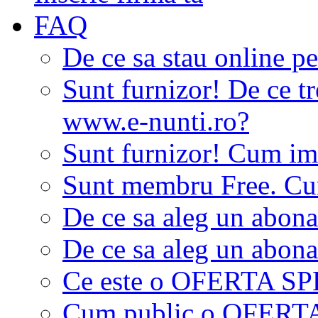
FAQ
De ce sa stau online p
Sunt furnizor! De ce tr
www.e-nunti.ro?
Sunt furnizor! Cum imi
Sunt membru Free. Cum
De ce sa aleg un abon
De ce sa aleg un abon
Ce este o OFERTA S
Cum public o OFER