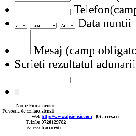
Telefon(camp
Data nuntii
Mesaj (camp obligato
Scrieti rezultatul adunarii
Nume Firma:
siensii
Persoana de contact:
siensii
Web:
http://www.djsiensii.com
(
0
) accesari
Telefon:
0726129782
Adresa:
bucuresti