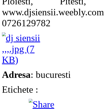
Ploiesti, Pitest
www.djsiensii.weebly.c
0726129782
Adresa
: bucuresti
Etichete :