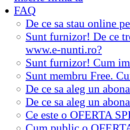
FAQ
De ce sa stau online p
Sunt furnizor! De ce tr
www.e-nunti.ro?
Sunt furnizor! Cum imi
Sunt membru Free. Cum
De ce sa aleg un abon
De ce sa aleg un abon
Ce este o OFERTA S
Cum public o OFER