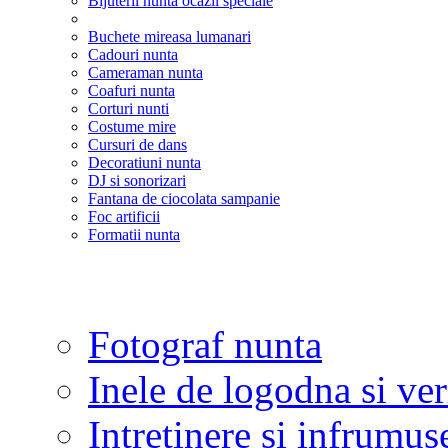
Bijuterii nunta ocazii speciale
Buchete mireasa lumanari
Cadouri nunta
Cameraman nunta
Coafuri nunta
Corturi nunti
Costume mire
Cursuri de dans
Decoratiuni nunta
DJ si sonorizari
Fantana de ciocolata sampanie
Foc artificii
Formatii nunta
Fotograf nunta
Inele de logodna si ve
Intretinere si infrumus