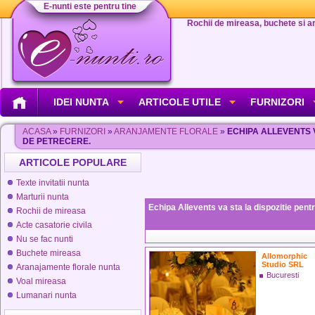
E-nunti este pentru tine
Rochii de mireasa, buchete si aran
IDEI NUNTA
ARTICOLE UTILE
FURNIZORI
ACASA
»
FURNIZORI
»
ARANJAMENTE FLORALE
»
ECHIPA ALLEVENTS 
DE PETRECERE.
ARTICOLE POPULARE
Texte invitatii nunta
Marturii nunta
Echipa Allevents va sta la dispozitie pent
Rochii de mireasa
Acte casatorie civila
Nu se fac nunti
Buchete mireasa
Allomorphic
Studio SRL
Aranajamente florale nunta
Bucuresti
Voal mireasa
Lumanari nunta