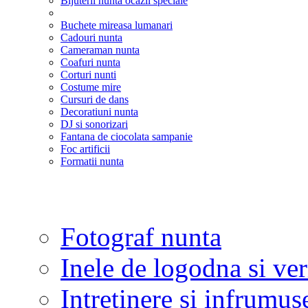
Bijuterii nunta ocazii speciale
Buchete mireasa lumanari
Cadouri nunta
Cameraman nunta
Coafuri nunta
Corturi nunti
Costume mire
Cursuri de dans
Decoratiuni nunta
DJ si sonorizari
Fantana de ciocolata sampanie
Foc artificii
Formatii nunta
Fotograf nunta
Inele de logodna si ve
Intretinere si infrumus