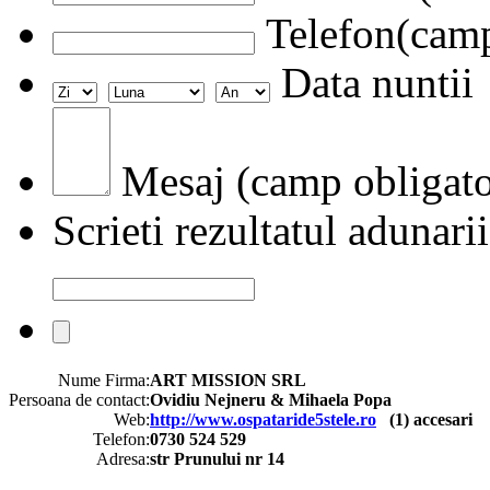
Telefon(camp
Data nuntii
Mesaj (camp obligato
Scrieti rezultatul adunarii
Nume Firma:
ART MISSION SRL
Persoana de contact:
Ovidiu Nejneru & Mihaela Popa
Web:
http://www.ospataride5stele.ro
(
1
) accesari
Telefon:
0730 524 529
Adresa:
str Prunului nr 14