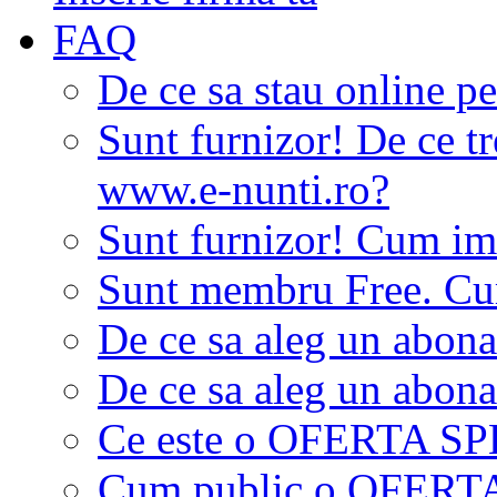
FAQ
De ce sa stau online p
Sunt furnizor! De ce tr
www.e-nunti.ro?
Sunt furnizor! Cum imi
Sunt membru Free. Cum
De ce sa aleg un abon
De ce sa aleg un abon
Ce este o OFERTA S
Cum public o OFER