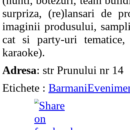
(nunti, botezuri, team buil
surpriza, (re)lansari de p
imaginii produsului, sampli
cat si party-uri tematice
karaoke).
Adresa
: str Prunului nr 14
Etichete :
Barmani
Evenimen