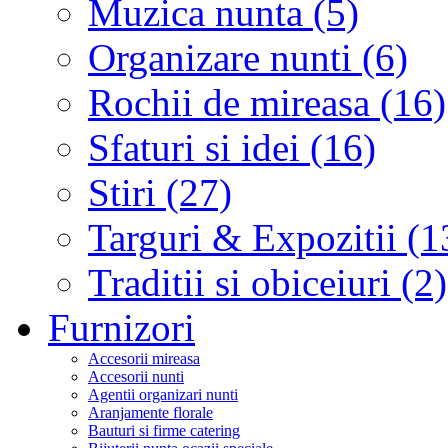
Muzica nunta (5)
Organizare nunti (6)
Rochii de mireasa (16)
Sfaturi si idei (16)
Stiri (27)
Targuri & Expozitii (1
Traditii si obiceiuri (2)
Furnizori
Accesorii mireasa
Accesorii nunti
Agentii organizari nunti
Aranjamente florale
Bauturi si firme catering