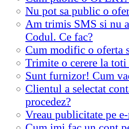
Nu pot sa public o ofer
Am trimis SMS si nu a
Codul. Ce fac?
Cum modific o oferta 
Trimite o cerere la tot
Sunt furnizor! Cum vad 
Clientul a selectat co
procedez?
Vreau publicitate pe e-
Cum imi fac un cont p