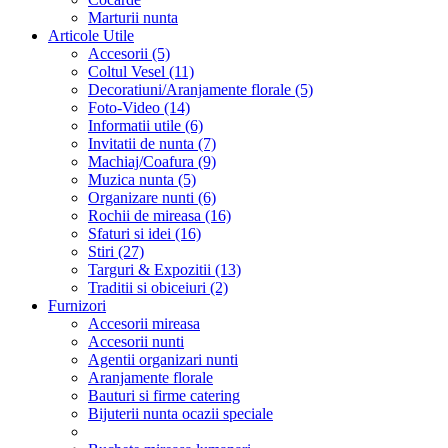
Marturii nunta
Articole Utile
Accesorii (5)
Coltul Vesel (11)
Decoratiuni/Aranjamente florale (5)
Foto-Video (14)
Informatii utile (6)
Invitatii de nunta (7)
Machiaj/Coafura (9)
Muzica nunta (5)
Organizare nunti (6)
Rochii de mireasa (16)
Sfaturi si idei (16)
Stiri (27)
Targuri & Expozitii (13)
Traditii si obiceiuri (2)
Furnizori
Accesorii mireasa
Accesorii nunti
Agentii organizari nunti
Aranjamente florale
Bauturi si firme catering
Bijuterii nunta ocazii speciale