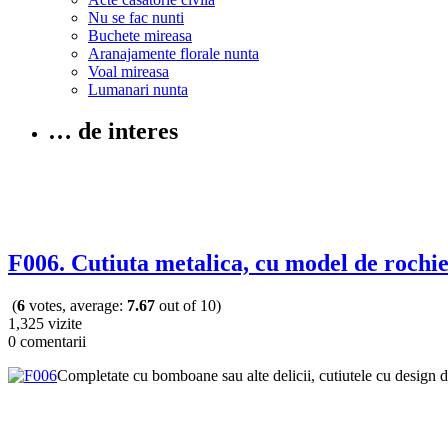
Nu se fac nunti
Buchete mireasa
Aranajamente florale nunta
Voal mireasa
Lumanari nunta
… de interes
F006. Cutiuta metalica, cu model de rochi
(
6
votes, average:
7.67
out of 10)
1,325 vizite
0 comentarii
Completate cu bomboane sau alte delicii, cutiutele cu design de