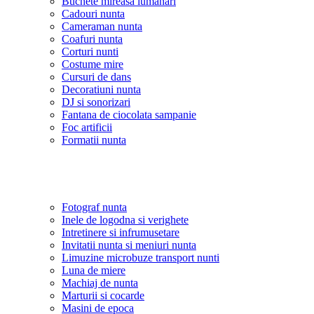
Buchete mireasa lumanari
Cadouri nunta
Cameraman nunta
Coafuri nunta
Corturi nunti
Costume mire
Cursuri de dans
Decoratiuni nunta
DJ si sonorizari
Fantana de ciocolata sampanie
Foc artificii
Formatii nunta
Fotograf nunta
Inele de logodna si verighete
Intretinere si infrumusetare
Invitatii nunta si meniuri nunta
Limuzine microbuze transport nunti
Luna de miere
Machiaj de nunta
Marturii si cocarde
Masini de epoca