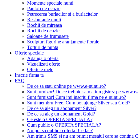
Momente speciale nunti
Pantofi de ocazie
Petrecerea burlacilor si a burlacitelor
Restaurante nunti
Rochii de mireasa
Rochii de ocazie
Saloane de frumusete
Sculpturi figurine aranjamente florale
Torturi de nunta
Oferte speciale
Adauga o oferta
Vizualizati oferte
Ofertele mele
Inscrie firma ta
FAQ
De ce sa stau online pe www.e-nunti.ro?
Sunt furnizor! De ce trebuie sa ma inregistrez pe www.e-
Sunt furnizor! Cum imi inscriu firma pe e-nunti.ro?
Sunt membru Free. Cum pot ajunge Silver sau Gold?
De ce sa aleg un abonament Silver?
De ce sa aleg un abonament Gold?
Ce este o OFERTA SPECIALA?
Cum public o OFERTA SPECIALA?
Nu pot sa public o oferta! Ce fac?
Am trimis SMS si nu am primit mesajul care sa contina C