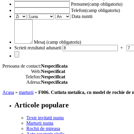
Prenume(camp obligatoriu)
Telefon(camp obligatoriu)
Data nuntii
Mesaj (camp obligatoriu)
Scrieti rezultatul adunarii
+
Persoana de contact:
Nespecificata
Web:
Nespecificat
Telefon:
Nespecificat
Adresa:
Nespecificata
Acasa
»
marturii
»
F006. Cutiuta metalica, cu model de rochie de 
Articole populare
Texte invitatii nunta
Marturii nunta
Rochii de mireasa
Acte casatorie civila