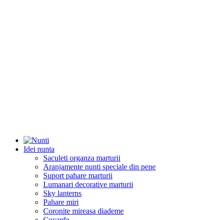
Idei nunta
Saculeti organza marturii
Aranjamente nunti speciale din pene
Suport pahare marturii
Lumanari decorative marturii
Sky lanterns
Pahare miri
Coronite mireasa diademe
Cocarde