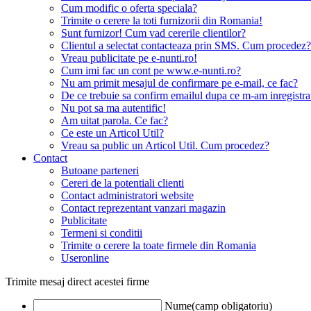
Cum modific o oferta speciala?
Trimite o cerere la toti furnizorii din Romania!
Sunt furnizor! Cum vad cererile clientilor?
Clientul a selectat contacteaza prin SMS. Cum procedez?
Vreau publicitate pe e-nunti.ro!
Cum imi fac un cont pe www.e-nunti.ro?
Nu am primit mesajul de confirmare pe e-mail, ce fac?
De ce trebuie sa confirm emailul dupa ce m-am inregistra
Nu pot sa ma autentific!
Am uitat parola. Ce fac?
Ce este un Articol Util?
Vreau sa public un Articol Util. Cum procedez?
Contact
Butoane parteneri
Cereri de la potentiali clienti
Contact administratori website
Contact reprezentant vanzari magazin
Publicitate
Termeni si conditii
Trimite o cerere la toate firmele din Romania
Useronline
Trimite mesaj direct acestei firme
Nume(camp obligatoriu)