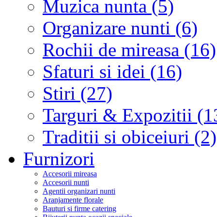
Muzica nunta (5)
Organizare nunti (6)
Rochii de mireasa (16)
Sfaturi si idei (16)
Stiri (27)
Targuri & Expozitii (1
Traditii si obiceiuri (2)
Furnizori
Accesorii mireasa
Accesorii nunti
Agentii organizari nunti
Aranjamente florale
Bauturi si firme catering