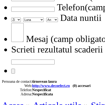
Telefon(camp
Data nuntii
Mesaj (camp obligato
Scrieti rezultatul scaderii
Persoana de contact:
tirnovean laura
Web:
http://www.decoefect.ro
(
0
) accesari
Telefon:
Nespecificat
Adresa:
Nespecificata