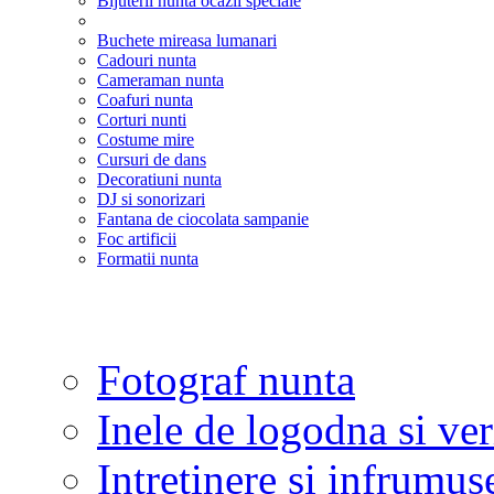
Bijuterii nunta ocazii speciale
Buchete mireasa lumanari
Cadouri nunta
Cameraman nunta
Coafuri nunta
Corturi nunti
Costume mire
Cursuri de dans
Decoratiuni nunta
DJ si sonorizari
Fantana de ciocolata sampanie
Foc artificii
Formatii nunta
Fotograf nunta
Inele de logodna si ve
Intretinere si infrumus