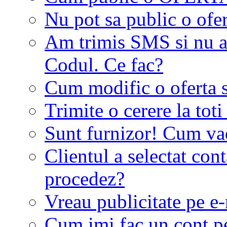
Nu pot sa public o ofer
Am trimis SMS si nu a
Codul. Ce fac?
Cum modific o oferta 
Trimite o cerere la tot
Sunt furnizor! Cum vad 
Clientul a selectat co
procedez?
Vreau publicitate pe e-
Cum imi fac un cont p