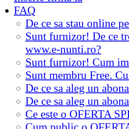
FAQ
De ce sa stau online p
Sunt furnizor! De ce tr
www.e-nunti.ro?
Sunt furnizor! Cum imi
Sunt membru Free. Cum
De ce sa aleg un abon
De ce sa aleg un abon
Ce este o OFERTA S
Cum public o OFER