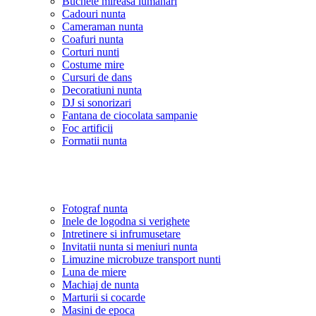
Buchete mireasa lumanari
Cadouri nunta
Cameraman nunta
Coafuri nunta
Corturi nunti
Costume mire
Cursuri de dans
Decoratiuni nunta
DJ si sonorizari
Fantana de ciocolata sampanie
Foc artificii
Formatii nunta
Fotograf nunta
Inele de logodna si verighete
Intretinere si infrumusetare
Invitatii nunta si meniuri nunta
Limuzine microbuze transport nunti
Luna de miere
Machiaj de nunta
Marturii si cocarde
Masini de epoca