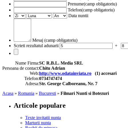
Prenume(camp obligatoriu)
Telefon(camp obligatoriu)
Data nuntii
Mesaj (camp obligatoriu)
Scrieti rezultatul adunarii
+
Nume Firma:
SC R.B.L. Media SRL
Persoana de contact:
Chitu Adrian
Web:
http://www.odatainviata.ro
(
1
) accesari
Telefon:
0734747474
Adresa:
Str. George Calboreanu, Nr. 7
Acasa
»
Romania
»
Bucuresti
»
Filmari Nunti si Botezuri
Articole populare
Texte invitatii nunta
Marturii nunta
Rochii de mireasa