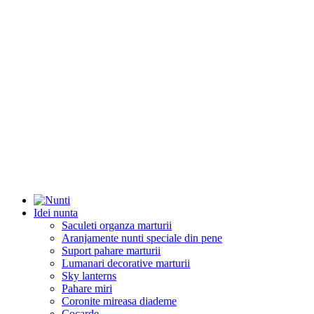
Idei nunta
Saculeti organza marturii
Aranjamente nunti speciale din pene
Suport pahare marturii
Lumanari decorative marturii
Sky lanterns
Pahare miri
Coronite mireasa diademe
Cocarde