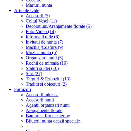
Marturii nunta
Articole Utile
Accesorii (5)
Coltul Vesel (11)
Decoratiuni/Aranjamente florale (5)
Foto-Video (14)
Informatii utile (6)
Invitatii de nunta (7)
Machiaj/Coafura (9)
Muzica nunta (5)
Organizare nunti (6)
Rochii de mireasa (16)
Sfaturi si idei (16)
Stiri (27)
Targuri & Expozitii (13)
Traditii si obiceiuri (2)
Furnizori
Accesorii mireasa
Accesorii nunti
Agentii organizari nunti
Aranjamente florale
Bauturi si firme catering
Bijuterii nunta ocazii speciale