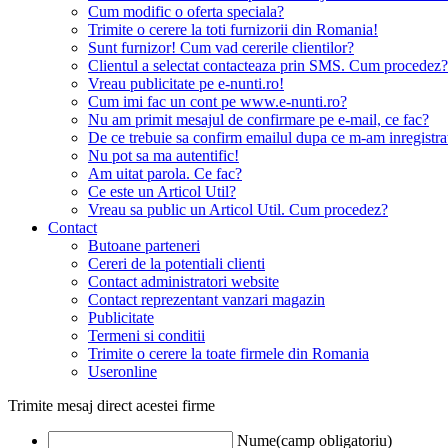
Cum modific o oferta speciala?
Trimite o cerere la toti furnizorii din Romania!
Sunt furnizor! Cum vad cererile clientilor?
Clientul a selectat contacteaza prin SMS. Cum procedez?
Vreau publicitate pe e-nunti.ro!
Cum imi fac un cont pe www.e-nunti.ro?
Nu am primit mesajul de confirmare pe e-mail, ce fac?
De ce trebuie sa confirm emailul dupa ce m-am inregistra
Nu pot sa ma autentific!
Am uitat parola. Ce fac?
Ce este un Articol Util?
Vreau sa public un Articol Util. Cum procedez?
Contact
Butoane parteneri
Cereri de la potentiali clienti
Contact administratori website
Contact reprezentant vanzari magazin
Publicitate
Termeni si conditii
Trimite o cerere la toate firmele din Romania
Useronline
Trimite mesaj direct acestei firme
Nume(camp obligatoriu)