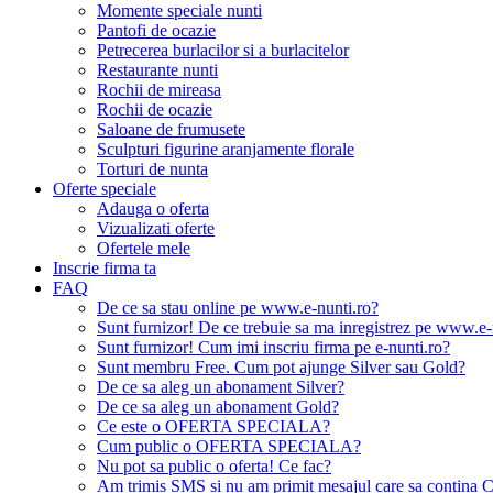
Momente speciale nunti
Pantofi de ocazie
Petrecerea burlacilor si a burlacitelor
Restaurante nunti
Rochii de mireasa
Rochii de ocazie
Saloane de frumusete
Sculpturi figurine aranjamente florale
Torturi de nunta
Oferte speciale
Adauga o oferta
Vizualizati oferte
Ofertele mele
Inscrie firma ta
FAQ
De ce sa stau online pe www.e-nunti.ro?
Sunt furnizor! De ce trebuie sa ma inregistrez pe www.e-
Sunt furnizor! Cum imi inscriu firma pe e-nunti.ro?
Sunt membru Free. Cum pot ajunge Silver sau Gold?
De ce sa aleg un abonament Silver?
De ce sa aleg un abonament Gold?
Ce este o OFERTA SPECIALA?
Cum public o OFERTA SPECIALA?
Nu pot sa public o oferta! Ce fac?
Am trimis SMS si nu am primit mesajul care sa contina C