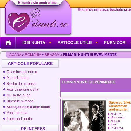
E-nunti este pentru tine
Rochii de mireasa, buchete si aran
IDEI NUNTA
ARTICOLE UTILE
FURNIZORI
ACASA
»
ROMANIA
»
BRASOV
»
FILMARI NUNTI SI EVENIMENTE
ARTICOLE POPULARE
Texte invitatii nunta
Marturii nunta
FILMARI NUNTI SI EVENIMENTE
Rochii de mireasa
Acte casatorie civila
Nu se fac nunti
Buchete mireasa
Stroescu Silvi
Cameraman
Aranajamente florale nunta
profesionist
Voal mireasa
Brasov
Bucuresti
Lumanari nunta
Buzau
Ilfov
Prahova
… DE INTERES