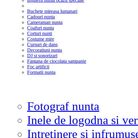
Bijuterii nunta ocazii speciale
Buchete mireasa lumanari
Cadouri nunta
Cameraman nunta
Coafuri nunta
Corturi nunti
Costume mire
Cursuri de dans
Decoratiuni nunta
DJ si sonorizari
Fantana de ciocolata sampanie
Foc artificii
Formatii nunta
Fotograf nunta
Inele de logodna si ve
Intretinere si infrumus