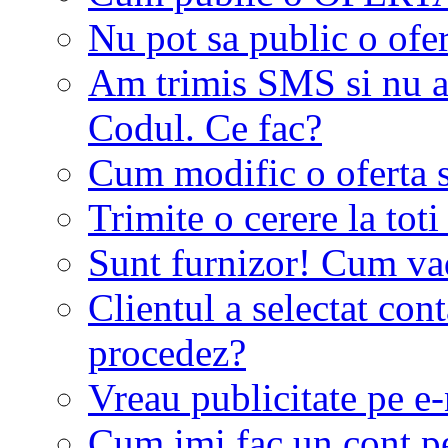
Nu pot sa public o ofer
Am trimis SMS si nu a
Codul. Ce fac?
Cum modific o oferta 
Trimite o cerere la tot
Sunt furnizor! Cum vad 
Clientul a selectat co
procedez?
Vreau publicitate pe e-
Cum imi fac un cont p