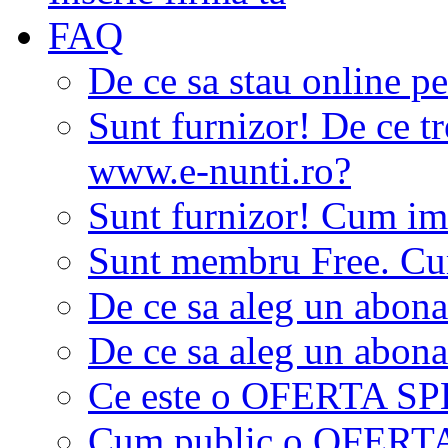
FAQ
De ce sa stau online p
Sunt furnizor! De ce tr
www.e-nunti.ro?
Sunt furnizor! Cum imi
Sunt membru Free. Cum
De ce sa aleg un abon
De ce sa aleg un abon
Ce este o OFERTA S
Cum public o OFER