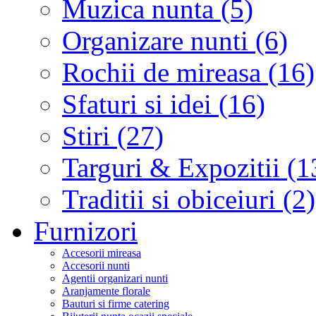
Muzica nunta (5)
Organizare nunti (6)
Rochii de mireasa (16)
Sfaturi si idei (16)
Stiri (27)
Targuri & Expozitii (1
Traditii si obiceiuri (2)
Furnizori
Accesorii mireasa
Accesorii nunti
Agentii organizari nunti
Aranjamente florale
Bauturi si firme catering