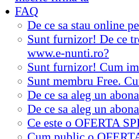
FAQ
De ce sa stau online p
Sunt furnizor! De ce tr
www.e-nunti.ro?
Sunt furnizor! Cum imi
Sunt membru Free. Cum
De ce sa aleg un abon
De ce sa aleg un abon
Ce este o OFERTA S
Cum public o OFER