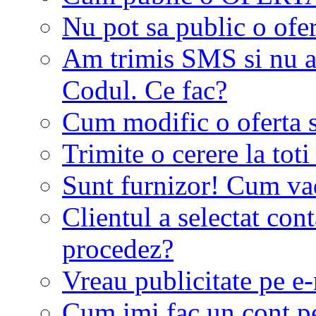
Nu pot sa public o ofer
Am trimis SMS si nu a
Codul. Ce fac?
Cum modific o oferta 
Trimite o cerere la tot
Sunt furnizor! Cum vad 
Clientul a selectat co
procedez?
Vreau publicitate pe e-
Cum imi fac un cont p