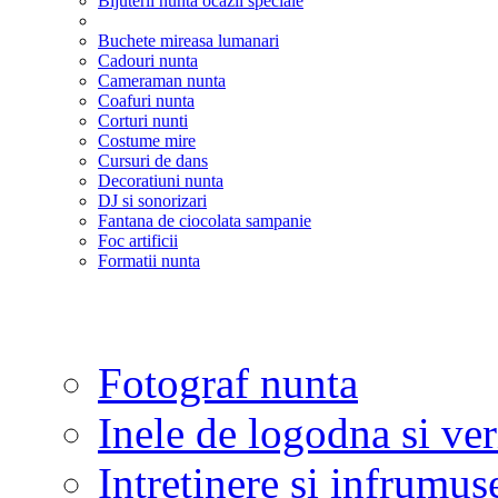
Bijuterii nunta ocazii speciale
Buchete mireasa lumanari
Cadouri nunta
Cameraman nunta
Coafuri nunta
Corturi nunti
Costume mire
Cursuri de dans
Decoratiuni nunta
DJ si sonorizari
Fantana de ciocolata sampanie
Foc artificii
Formatii nunta
Fotograf nunta
Inele de logodna si ve
Intretinere si infrumus