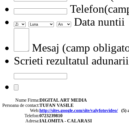
Telefon(camp
Data nuntii
Mesaj (camp obligato
Scrieti rezultatul adunarii
Nume Firma:
DIGITAL ART MEDIA
Persoana de contact:
TUFAN VASILE
Web:
http://sites.google.com/site/valyfotovideo/
(
5
) 
Telefon:
0723239810
Adresa:
IALOMITA - CALARASI