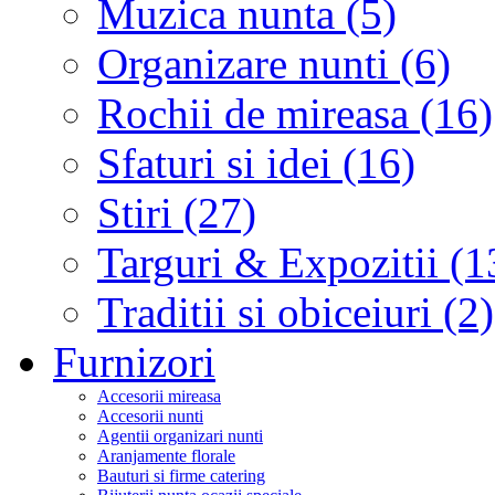
Muzica nunta (5)
Organizare nunti (6)
Rochii de mireasa (16)
Sfaturi si idei (16)
Stiri (27)
Targuri & Expozitii (1
Traditii si obiceiuri (2)
Furnizori
Accesorii mireasa
Accesorii nunti
Agentii organizari nunti
Aranjamente florale
Bauturi si firme catering