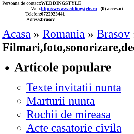
Persoana de contact:
WEDDINGSTYLE
Web:
http://www.weddingstyle.ro
(
0
) accesari
Telefon:
0722923441
Adresa:
brasov
Acasa
»
Romania
»
Brasov
Filmari,foto,sonorizare,de
Articole populare
Texte invitatii nunta
Marturii nunta
Rochii de mireasa
Acte casatorie civila