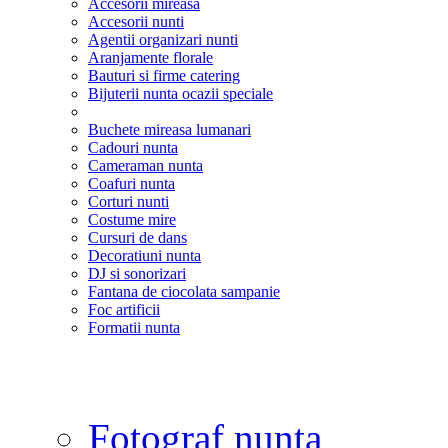
Accesorii mireasa
Accesorii nunti
Agentii organizari nunti
Aranjamente florale
Bauturi si firme catering
Bijuterii nunta ocazii speciale
Buchete mireasa lumanari
Cadouri nunta
Cameraman nunta
Coafuri nunta
Corturi nunti
Costume mire
Cursuri de dans
Decoratiuni nunta
DJ si sonorizari
Fantana de ciocolata sampanie
Foc artificii
Formatii nunta
Fotograf nunta