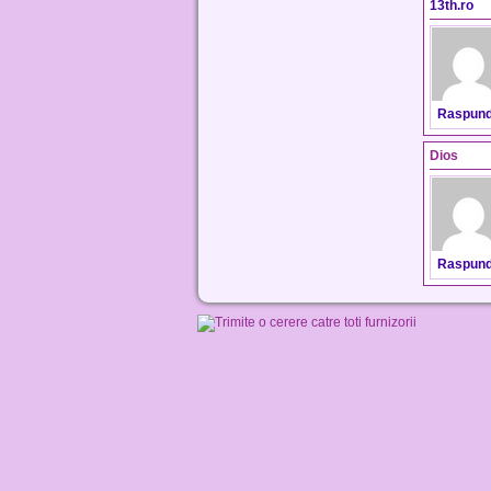
13th.ro
Raspun
Dios
Raspun