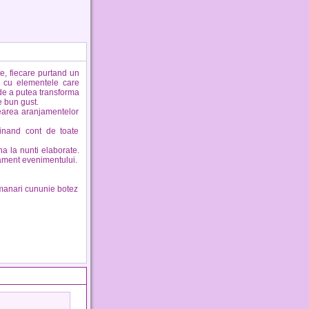
te, fiecare purtand un
e cu elementele care
 de a putea transforma
e bun gust.
crearea aranjamentelor
tinand cont de toate
na la nunti elaborate.
nament evenimentului.
anari cununie botez