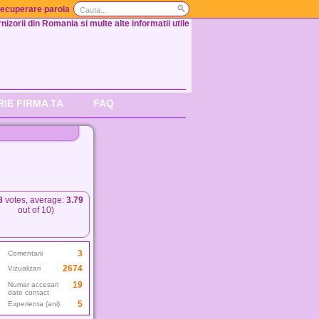
ecuperare parola
nizorii din Romania si multe alte informatii utile
RIE FIRMA TA
FAQ
8
votes, average:
3.79
out of 10)
3
Comentarii
2674
Vizualizari
19
Numar accesari
date contact
5
Experienta (ani)