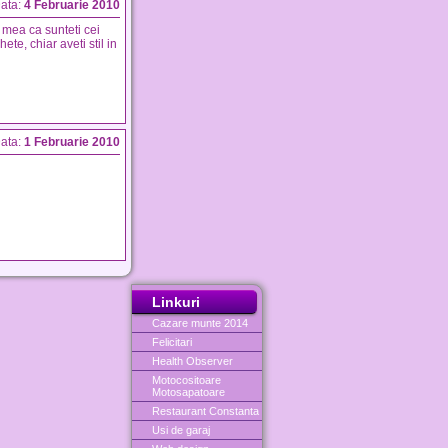
ata:
4 Februarie 2010
 mea ca sunteti cei
te, chiar aveti stil in
ata:
1 Februarie 2010
Linkuri
Cazare munte 2014
Felicitari
Health Observer
Motocositoare
Motosapatoare
Restaurant Constanta
Usi de garaj