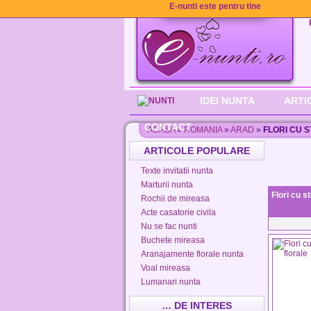
E-nunti este pentru tine
IDEI NUNTA
ARTI
CONTACT
ACASA
»
ROMANIA
»
ARAD
»
FLORI CU 
ARTICOLE POPULARE
Texte invitatii nunta
Marturii nunta
Flori cu s
Rochii de mireasa
Acte casatorie civila
Nu se fac nunti
Buchete mireasa
Aranajamente florale nunta
Voal mireasa
Lumanari nunta
… DE INTERES