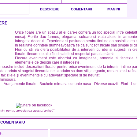
DESCRIERE
COMENTARII
IMAGINI
ERE
Orice floare are un spatiu al ei care-i confera un loc special intre celelal
mesaj. Florile dau farmec, eleganta, culoare si viata alese in armoni
intregesc decorul . Experienta si pasiunea pentru flori ne da posibilitatea
in realitate dorintele dumneavoastra fie ca sunt sofisticate sau simple si d
Flori cu stil va ofera posibilitatea de a interveni cu idei si sugestii in 
florale, fiecare detaliu fiind stabilit si respectat pana la sfarsit.
Fiecare eveniment este abordat cu imaginatie, armonie si fantezie 
elementele de design care il intregeste.
e noastre includ decoratiuni florale pentru orice eveniment, de la intruniri intime pa
e de dorinta si bugetul fiecaruia ne straduim sa dam stil, eleganta, romanism si rafi
e fac zilele şi evenimentele cu adevarat speciale si de neuitat!
 Timisoara
:
Aranjamente florale
Buchete mireasa cununie nasa
Diverse ocazii
Flori
Lum
umim pentru aprecierrea acestui articol."
 COMENTARIU