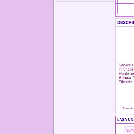
DESCRI
Serviciil
In functi
Florile n
Adresa
:
Etichete 
"Iti mult
LASA UN