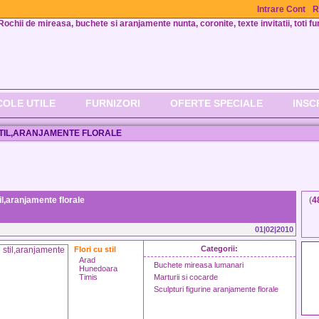
Intrare Cont
R
Rochii de mireasa, buchete si aranjamente nunta, coronite, texte invitatii, toti fur
COLE UTILE
FURNIZORI
OFERTE SPECIALE
INSC
STIL,ARANJAMENTE FLORALE
til,aranjamente florale
(
4
01|02|2010
Categorii:
Flori cu stil
Arad
Buchete mireasa lumanari
Hunedoara
Timis
Marturii si cocarde
Sculpturi figurine aranjamente florale