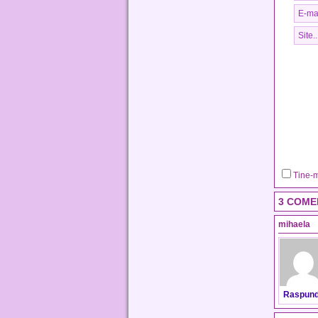
Tine-m
3 COME
mihaela
Raspun