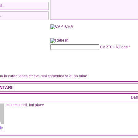
CAPTCHA Code
*
a la curent daca cineva mai comenteaza dupa mine
NTARII
Dat
mult,mult stil. imi place
de