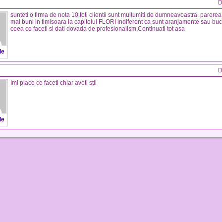
D
sunteti o firma de nota 10.toti clientii sunt multumiti de dumneavoastra. parerea
mai buni in timisoara la capitolul FLORI indiferent ca sunt aranjamente sau buche
ceea ce faceti si dati dovada de profesionalism.Continuati tot asa
de
D
Imi place ce faceti chiar aveti stil
de