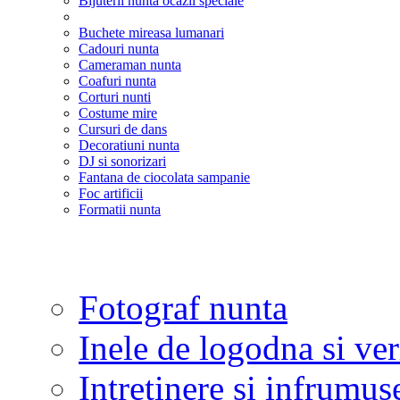
Bijuterii nunta ocazii speciale
Buchete mireasa lumanari
Cadouri nunta
Cameraman nunta
Coafuri nunta
Corturi nunti
Costume mire
Cursuri de dans
Decoratiuni nunta
DJ si sonorizari
Fantana de ciocolata sampanie
Foc artificii
Formatii nunta
Fotograf nunta
Inele de logodna si ve
Intretinere si infrumus