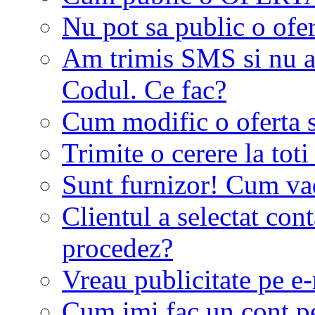
Nu pot sa public o ofer
Am trimis SMS si nu a
Codul. Ce fac?
Cum modific o oferta 
Trimite o cerere la tot
Sunt furnizor! Cum vad 
Clientul a selectat co
procedez?
Vreau publicitate pe e-
Cum imi fac un cont p