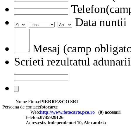
Telefon(camp
Data nuntii
Mesaj (camp obligato
Scrieti rezultatul adunarii
Nume Firma:
PIERRE&CO SRL
Persoana de contact:
fotocarte
Web:
http://www.fotocarte.pco.ro
(
0
) accesari
Telefon:
0745929126
Adresa:
str. Independentei 10, Alexandria