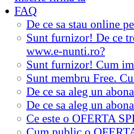
FAQ
De ce sa stau online p
Sunt furnizor! De ce tr
www.e-nunti.ro?
Sunt furnizor! Cum imi
Sunt membru Free. Cum
De ce sa aleg un abon
De ce sa aleg un abon
Ce este o OFERTA S
Cum public o OFER