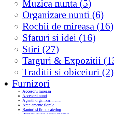
Muzica nunta (5)
Organizare nunti (6)
Rochii de mireasa (16)
Sfaturi si idei (16)
Stiri (27)
Targuri & Expozitii (1
Traditii si obiceiuri (2)
Furnizori
Accesorii mireasa
Accesorii nunti
Agentii organizari nunti
Aranjamente florale
Bauturi si firme catering