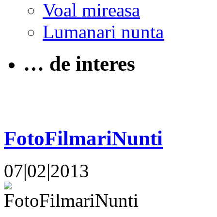
Voal mireasa
Lumanari nunta
… de interes
FotoFilmariNunti
07|02|2013