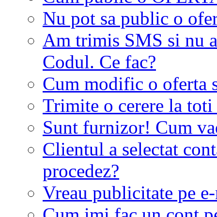
Nu pot sa public o ofer
Am trimis SMS si nu a
Codul. Ce fac?
Cum modific o oferta 
Trimite o cerere la tot
Sunt furnizor! Cum vad 
Clientul a selectat co
procedez?
Vreau publicitate pe e-
Cum imi fac un cont p