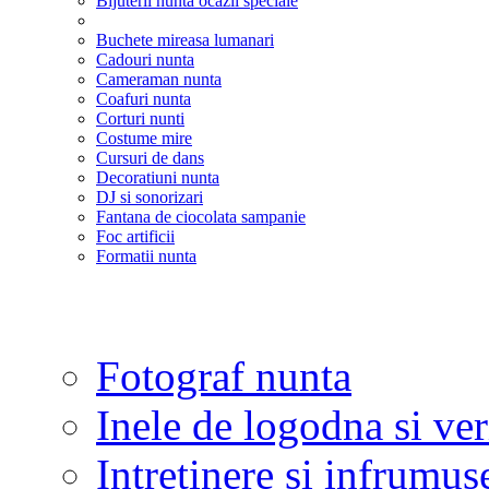
Bijuterii nunta ocazii speciale
Buchete mireasa lumanari
Cadouri nunta
Cameraman nunta
Coafuri nunta
Corturi nunti
Costume mire
Cursuri de dans
Decoratiuni nunta
DJ si sonorizari
Fantana de ciocolata sampanie
Foc artificii
Formatii nunta
Fotograf nunta
Inele de logodna si ve
Intretinere si infrumus