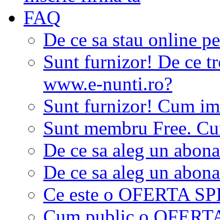
FAQ
De ce sa stau online p
Sunt furnizor! De ce tr
www.e-nunti.ro?
Sunt furnizor! Cum imi
Sunt membru Free. Cum
De ce sa aleg un abon
De ce sa aleg un abon
Ce este o OFERTA S
Cum public o OFER