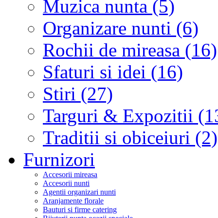
Muzica nunta (5)
Organizare nunti (6)
Rochii de mireasa (16)
Sfaturi si idei (16)
Stiri (27)
Targuri & Expozitii (1
Traditii si obiceiuri (2)
Furnizori
Accesorii mireasa
Accesorii nunti
Agentii organizari nunti
Aranjamente florale
Bauturi si firme catering