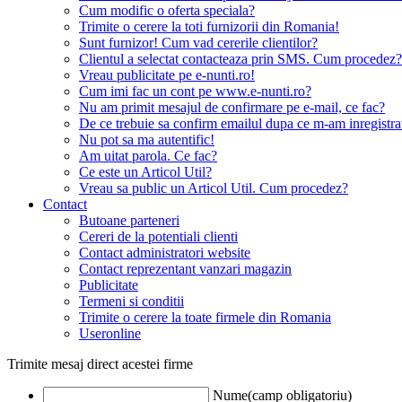
Cum modific o oferta speciala?
Trimite o cerere la toti furnizorii din Romania!
Sunt furnizor! Cum vad cererile clientilor?
Clientul a selectat contacteaza prin SMS. Cum procedez?
Vreau publicitate pe e-nunti.ro!
Cum imi fac un cont pe www.e-nunti.ro?
Nu am primit mesajul de confirmare pe e-mail, ce fac?
De ce trebuie sa confirm emailul dupa ce m-am inregistra
Nu pot sa ma autentific!
Am uitat parola. Ce fac?
Ce este un Articol Util?
Vreau sa public un Articol Util. Cum procedez?
Contact
Butoane parteneri
Cereri de la potentiali clienti
Contact administratori website
Contact reprezentant vanzari magazin
Publicitate
Termeni si conditii
Trimite o cerere la toate firmele din Romania
Useronline
Trimite mesaj direct acestei firme
Nume(camp obligatoriu)