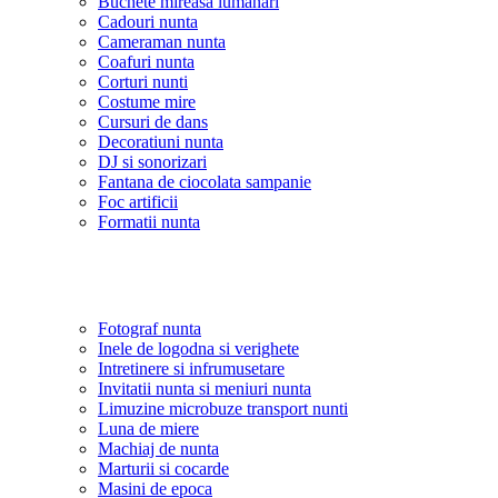
Buchete mireasa lumanari
Cadouri nunta
Cameraman nunta
Coafuri nunta
Corturi nunti
Costume mire
Cursuri de dans
Decoratiuni nunta
DJ si sonorizari
Fantana de ciocolata sampanie
Foc artificii
Formatii nunta
Fotograf nunta
Inele de logodna si verighete
Intretinere si infrumusetare
Invitatii nunta si meniuri nunta
Limuzine microbuze transport nunti
Luna de miere
Machiaj de nunta
Marturii si cocarde
Masini de epoca