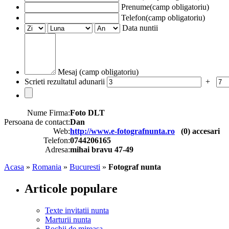
Prenume(camp obligatoriu)
Telefon(camp obligatoriu)
Data nuntii
Mesaj (camp obligatoriu)
Scrieti rezultatul adunarii
+
Nume Firma:
Foto DLT
Persoana de contact:
Dan
Web:
http://www.e-fotografnunta.ro
(
0
) accesari
Telefon:
0744206165
Adresa:
mihai bravu 47-49
Acasa
»
Romania
»
Bucuresti
»
Fotograf nunta
Articole populare
Texte invitatii nunta
Marturii nunta
Rochii de mireasa