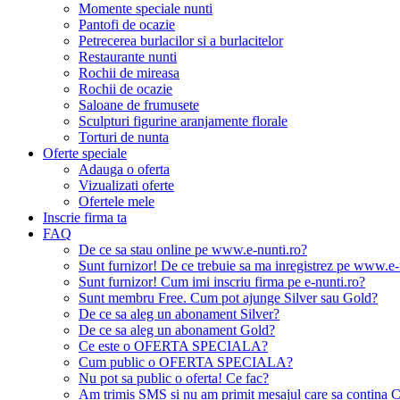
Momente speciale nunti
Pantofi de ocazie
Petrecerea burlacilor si a burlacitelor
Restaurante nunti
Rochii de mireasa
Rochii de ocazie
Saloane de frumusete
Sculpturi figurine aranjamente florale
Torturi de nunta
Oferte speciale
Adauga o oferta
Vizualizati oferte
Ofertele mele
Inscrie firma ta
FAQ
De ce sa stau online pe www.e-nunti.ro?
Sunt furnizor! De ce trebuie sa ma inregistrez pe www.e-
Sunt furnizor! Cum imi inscriu firma pe e-nunti.ro?
Sunt membru Free. Cum pot ajunge Silver sau Gold?
De ce sa aleg un abonament Silver?
De ce sa aleg un abonament Gold?
Ce este o OFERTA SPECIALA?
Cum public o OFERTA SPECIALA?
Nu pot sa public o oferta! Ce fac?
Am trimis SMS si nu am primit mesajul care sa contina C