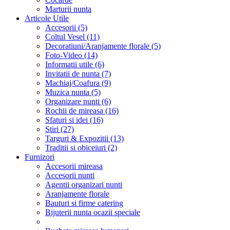
Marturii nunta
Articole Utile
Accesorii (5)
Coltul Vesel (11)
Decoratiuni/Aranjamente florale (5)
Foto-Video (14)
Informatii utile (6)
Invitatii de nunta (7)
Machiaj/Coafura (9)
Muzica nunta (5)
Organizare nunti (6)
Rochii de mireasa (16)
Sfaturi si idei (16)
Stiri (27)
Targuri & Expozitii (13)
Traditii si obiceiuri (2)
Furnizori
Accesorii mireasa
Accesorii nunti
Agentii organizari nunti
Aranjamente florale
Bauturi si firme catering
Bijuterii nunta ocazii speciale