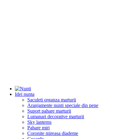
Idei nunta
Saculeti organza marturii
Aranjamente nunti speciale din pene
Suport pahare marturii
Lumanari decorative marturii
Sky lanterns
Pahare miri
Coronite mireasa diademe
Cocarde