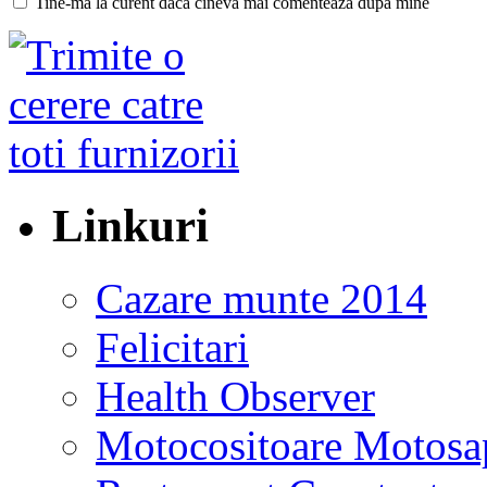
Tine-ma la curent daca cineva mai comenteaza dupa mine
Linkuri
Cazare munte 2014
Felicitari
Health Observer
Motocositoare Motosa