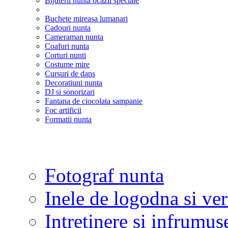
Bijuterii nunta ocazii speciale
Buchete mireasa lumanari
Cadouri nunta
Cameraman nunta
Coafuri nunta
Corturi nunti
Costume mire
Cursuri de dans
Decoratiuni nunta
DJ si sonorizari
Fantana de ciocolata sampanie
Foc artificii
Formatii nunta
Fotograf nunta
Inele de logodna si ve
Intretinere si infrumus