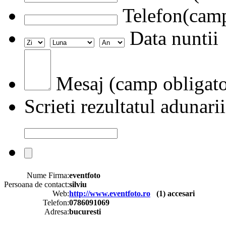
Telefon(camp
Data nuntii
Mesaj (camp obligato
Scrieti rezultatul adunarii
Nume Firma:
eventfoto
Persoana de contact:
silviu
Web:
http://www.eventfoto.ro
(
1
) accesari
Telefon:
0786091069
Adresa:
bucuresti