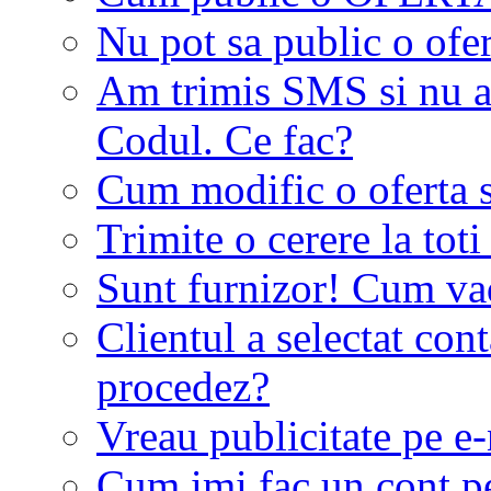
Nu pot sa public o ofer
Am trimis SMS si nu a
Codul. Ce fac?
Cum modific o oferta 
Trimite o cerere la tot
Sunt furnizor! Cum vad 
Clientul a selectat co
procedez?
Vreau publicitate pe e-
Cum imi fac un cont p