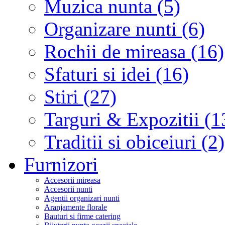
Muzica nunta (5)
Organizare nunti (6)
Rochii de mireasa (16)
Sfaturi si idei (16)
Stiri (27)
Targuri & Expozitii (1
Traditii si obiceiuri (2)
Furnizori
Accesorii mireasa
Accesorii nunti
Agentii organizari nunti
Aranjamente florale
Bauturi si firme catering