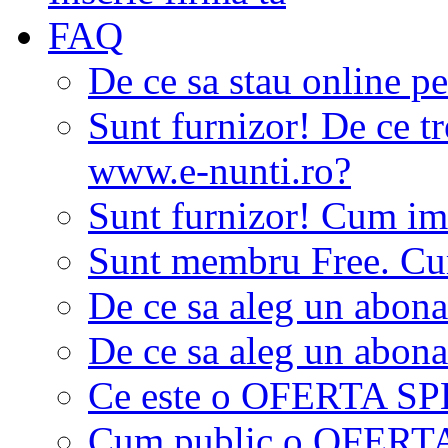
FAQ
De ce sa stau online p
Sunt furnizor! De ce tr
www.e-nunti.ro?
Sunt furnizor! Cum imi
Sunt membru Free. Cum
De ce sa aleg un abon
De ce sa aleg un abon
Ce este o OFERTA S
Cum public o OFER