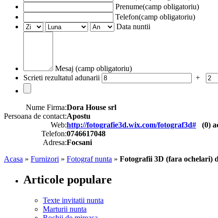
Prenume(camp obligatoriu)
Telefon(camp obligatoriu)
Data nuntii
Mesaj (camp obligatoriu)
Scrieti rezultatul adunarii
+
Nume Firma:
Dora House srl
Persoana de contact:
Apostu
Web:
http://fotografie3d.wix.com/fotograf3d#
(
0
) a
Telefon:
0746617048
Adresa:
Focsani
Acasa
»
Furnizori
»
Fotograf nunta
»
Fotografii 3D (fara ochelari)
Articole populare
Texte invitatii nunta
Marturii nunta
Rochii de mireasa