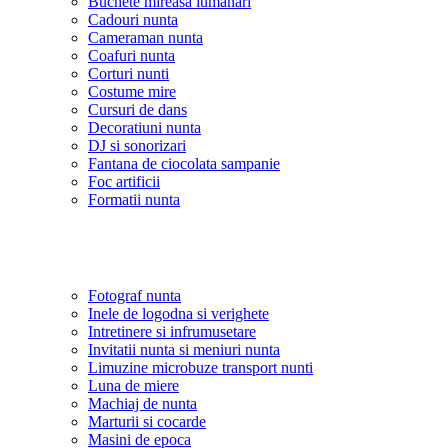
Buchete mireasa lumanari
Cadouri nunta
Cameraman nunta
Coafuri nunta
Corturi nunti
Costume mire
Cursuri de dans
Decoratiuni nunta
DJ si sonorizari
Fantana de ciocolata sampanie
Foc artificii
Formatii nunta
Fotograf nunta
Inele de logodna si verighete
Intretinere si infrumusetare
Invitatii nunta si meniuri nunta
Limuzine microbuze transport nunti
Luna de miere
Machiaj de nunta
Marturii si cocarde
Masini de epoca