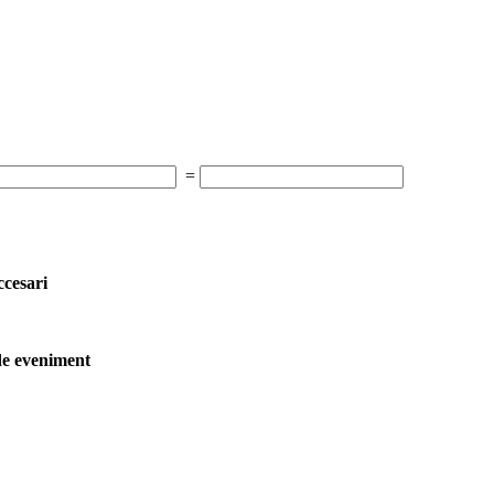
=
ccesari
 de eveniment