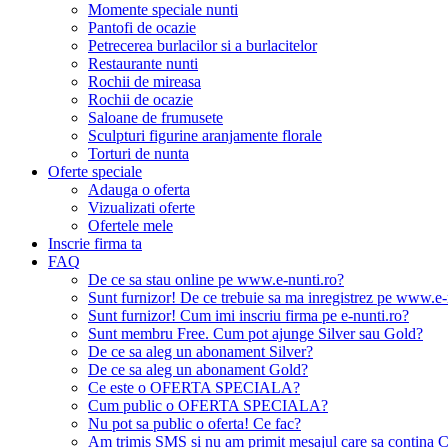
Momente speciale nunti
Pantofi de ocazie
Petrecerea burlacilor si a burlacitelor
Restaurante nunti
Rochii de mireasa
Rochii de ocazie
Saloane de frumusete
Sculpturi figurine aranjamente florale
Torturi de nunta
Oferte speciale
Adauga o oferta
Vizualizati oferte
Ofertele mele
Inscrie firma ta
FAQ
De ce sa stau online pe www.e-nunti.ro?
Sunt furnizor! De ce trebuie sa ma inregistrez pe www.e-
Sunt furnizor! Cum imi inscriu firma pe e-nunti.ro?
Sunt membru Free. Cum pot ajunge Silver sau Gold?
De ce sa aleg un abonament Silver?
De ce sa aleg un abonament Gold?
Ce este o OFERTA SPECIALA?
Cum public o OFERTA SPECIALA?
Nu pot sa public o oferta! Ce fac?
Am trimis SMS si nu am primit mesajul care sa contina C