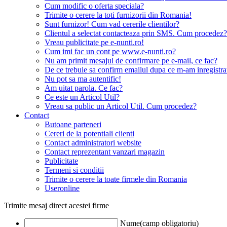
Cum modific o oferta speciala?
Trimite o cerere la toti furnizorii din Romania!
Sunt furnizor! Cum vad cererile clientilor?
Clientul a selectat contacteaza prin SMS. Cum procedez?
Vreau publicitate pe e-nunti.ro!
Cum imi fac un cont pe www.e-nunti.ro?
Nu am primit mesajul de confirmare pe e-mail, ce fac?
De ce trebuie sa confirm emailul dupa ce m-am inregistra
Nu pot sa ma autentific!
Am uitat parola. Ce fac?
Ce este un Articol Util?
Vreau sa public un Articol Util. Cum procedez?
Contact
Butoane parteneri
Cereri de la potentiali clienti
Contact administratori website
Contact reprezentant vanzari magazin
Publicitate
Termeni si conditii
Trimite o cerere la toate firmele din Romania
Useronline
Trimite mesaj direct acestei firme
Nume(camp obligatoriu)