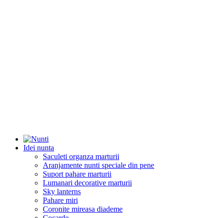
Idei nunta
Saculeti organza marturii
Aranjamente nunti speciale din pene
Suport pahare marturii
Lumanari decorative marturii
Sky lanterns
Pahare miri
Coronite mireasa diademe
Cocarde