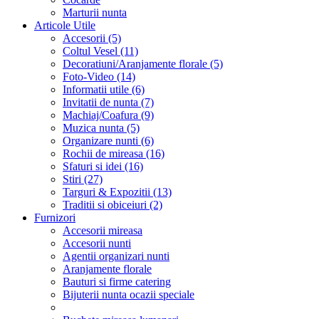
Marturii nunta
Articole Utile
Accesorii (5)
Coltul Vesel (11)
Decoratiuni/Aranjamente florale (5)
Foto-Video (14)
Informatii utile (6)
Invitatii de nunta (7)
Machiaj/Coafura (9)
Muzica nunta (5)
Organizare nunti (6)
Rochii de mireasa (16)
Sfaturi si idei (16)
Stiri (27)
Targuri & Expozitii (13)
Traditii si obiceiuri (2)
Furnizori
Accesorii mireasa
Accesorii nunti
Agentii organizari nunti
Aranjamente florale
Bauturi si firme catering
Bijuterii nunta ocazii speciale