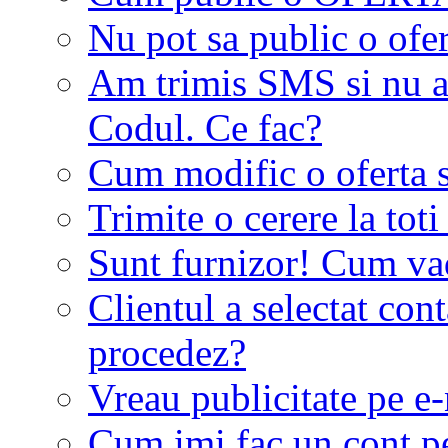
Nu pot sa public o ofer
Am trimis SMS si nu a
Codul. Ce fac?
Cum modific o oferta 
Trimite o cerere la tot
Sunt furnizor! Cum vad 
Clientul a selectat co
procedez?
Vreau publicitate pe e-
Cum imi fac un cont p