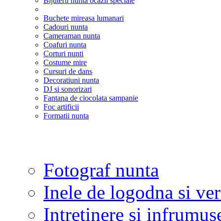
Bijuterii nunta ocazii speciale
Buchete mireasa lumanari
Cadouri nunta
Cameraman nunta
Coafuri nunta
Corturi nunti
Costume mire
Cursuri de dans
Decoratiuni nunta
DJ si sonorizari
Fantana de ciocolata sampanie
Foc artificii
Formatii nunta
Fotograf nunta
Inele de logodna si ve
Intretinere si infrumus