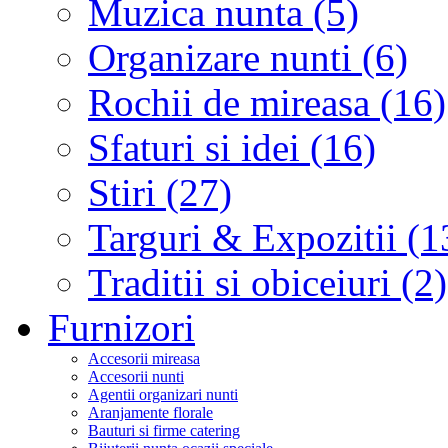
Muzica nunta (5)
Organizare nunti (6)
Rochii de mireasa (16)
Sfaturi si idei (16)
Stiri (27)
Targuri & Expozitii (1
Traditii si obiceiuri (2)
Furnizori
Accesorii mireasa
Accesorii nunti
Agentii organizari nunti
Aranjamente florale
Bauturi si firme catering