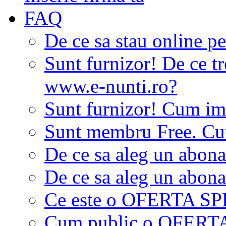
FAQ
De ce sa stau online p
Sunt furnizor! De ce tr
www.e-nunti.ro?
Sunt furnizor! Cum imi
Sunt membru Free. Cum
De ce sa aleg un abon
De ce sa aleg un abon
Ce este o OFERTA S
Cum public o OFER