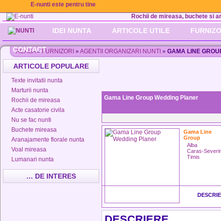
E-nunti este pentru tine
Rochii de mireasa, buchete si aran
IDEI NUNTA
ARTICOLE UTILE
FURNIZO
CONTACT
ACASA
»
FURNIZORI
»
AGENTII ORGANIZARI NUNTI
»
GAMA LINE GROU
ARTICOLE POPULARE
Texte invitatii nunta
Marturii nunta
Gama Line Group Wedding Planer
Rochii de mireasa
Acte casatorie civila
Nu se fac nunti
Buchete mireasa
Gama Line
Group
Aranajamente florale nunta
Alba
Voal mireasa
Caras-Severi
Timis
Lumanari nunta
… DE INTERES
DESCRI
DESCRIERE