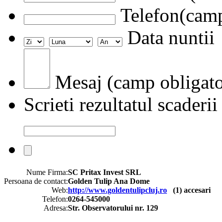
Telefon(camp
Data nuntii
Mesaj (camp obligato
Scrieti rezultatul scaderii
Nume Firma:
SC Pritax Invest SRL
Persoana de contact:
Golden Tulip Ana Dome
Web:
http://www.goldentulipcluj.ro
(
1
) accesari
Telefon:
0264-545000
Adresa:
Str. Observatorului nr. 129