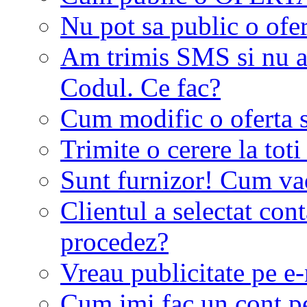
Nu pot sa public o ofer
Am trimis SMS si nu a
Codul. Ce fac?
Cum modific o oferta 
Trimite o cerere la tot
Sunt furnizor! Cum vad 
Clientul a selectat co
procedez?
Vreau publicitate pe e-
Cum imi fac un cont p