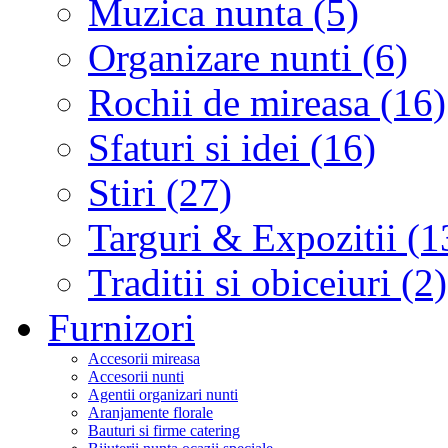
Muzica nunta (5)
Organizare nunti (6)
Rochii de mireasa (16)
Sfaturi si idei (16)
Stiri (27)
Targuri & Expozitii (1
Traditii si obiceiuri (2)
Furnizori
Accesorii mireasa
Accesorii nunti
Agentii organizari nunti
Aranjamente florale
Bauturi si firme catering