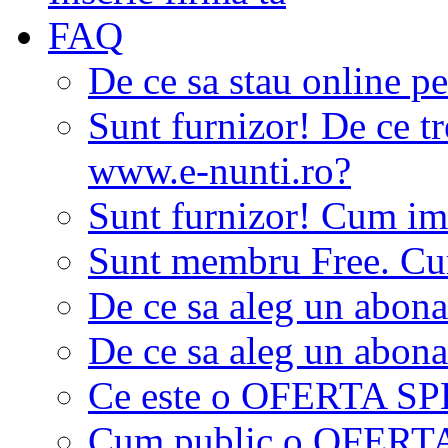
FAQ
De ce sa stau online p
Sunt furnizor! De ce tr
www.e-nunti.ro?
Sunt furnizor! Cum imi
Sunt membru Free. Cum
De ce sa aleg un abon
De ce sa aleg un abon
Ce este o OFERTA S
Cum public o OFER