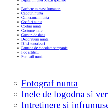
Bijuterii nunta ocazii speciale
Buchete mireasa lumanari
Cadouri nunta
Cameraman nunta
Coafuri nunta
Corturi nunti
Costume mire
Cursuri de dans
Decoratiuni nunta
DJ si sonorizari
Fantana de ciocolata sampanie
Foc artificii
Formatii nunta
Fotograf nunta
Inele de logodna si ve
Intretinere si infrumus