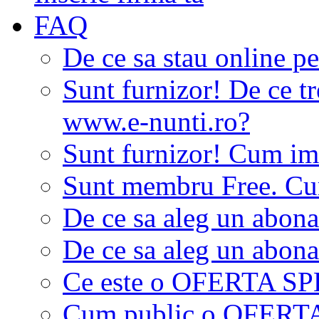
FAQ
De ce sa stau online p
Sunt furnizor! De ce tr
www.e-nunti.ro?
Sunt furnizor! Cum imi
Sunt membru Free. Cum
De ce sa aleg un abon
De ce sa aleg un abon
Ce este o OFERTA S
Cum public o OFER