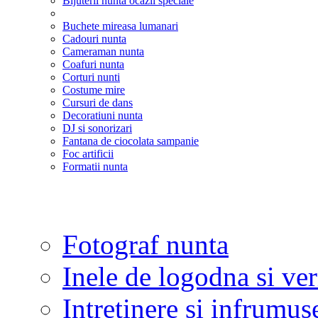
Bijuterii nunta ocazii speciale
Buchete mireasa lumanari
Cadouri nunta
Cameraman nunta
Coafuri nunta
Corturi nunti
Costume mire
Cursuri de dans
Decoratiuni nunta
DJ si sonorizari
Fantana de ciocolata sampanie
Foc artificii
Formatii nunta
Fotograf nunta
Inele de logodna si ve
Intretinere si infrumus