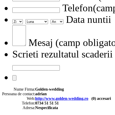
Telefon(camp
Data nuntii
Mesaj (camp obligato
Scrieti rezultatul scaderii
Nume Firma:
Golden-wedding
Persoana de contact:
adrian
Web:
http://www.golden-wedding.ro
(
0
) accesari
Telefon:
0734 51 51 51
Adresa:
Nespecificata