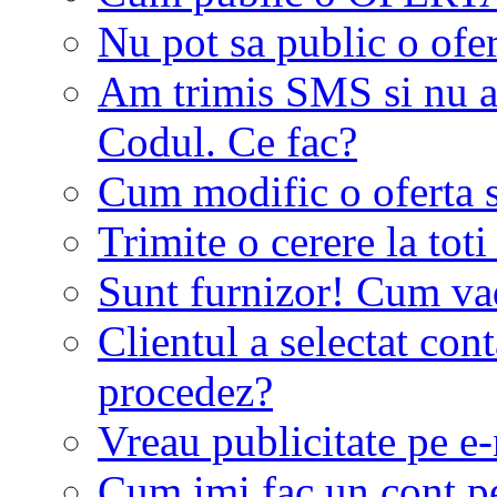
Nu pot sa public o ofer
Am trimis SMS si nu a
Codul. Ce fac?
Cum modific o oferta 
Trimite o cerere la tot
Sunt furnizor! Cum vad 
Clientul a selectat co
procedez?
Vreau publicitate pe e-
Cum imi fac un cont p