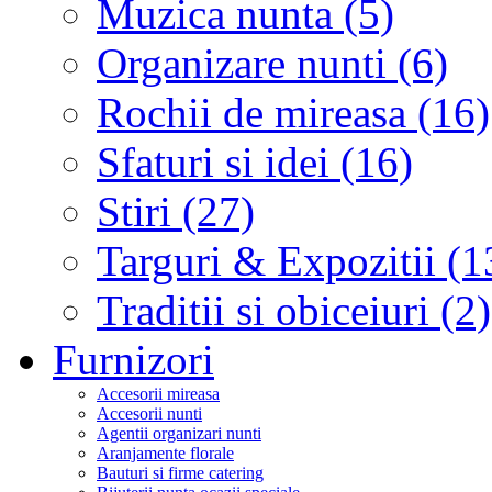
Muzica nunta (5)
Organizare nunti (6)
Rochii de mireasa (16)
Sfaturi si idei (16)
Stiri (27)
Targuri & Expozitii (1
Traditii si obiceiuri (2)
Furnizori
Accesorii mireasa
Accesorii nunti
Agentii organizari nunti
Aranjamente florale
Bauturi si firme catering