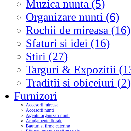
Muzica nunta (5)
Organizare nunti (6)
Rochii de mireasa (16)
Sfaturi si idei (16)
Stiri (27)
Targuri & Expozitii (1
Traditii si obiceiuri (2)
Furnizori
Accesorii mireasa
Accesorii nunti
Agentii organizari nunti
Aranjamente florale
Bauturi si firme catering