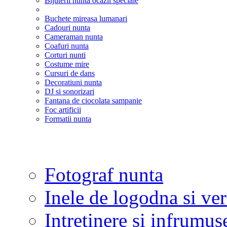
Bijuterii nunta ocazii speciale
Buchete mireasa lumanari
Cadouri nunta
Cameraman nunta
Coafuri nunta
Corturi nunti
Costume mire
Cursuri de dans
Decoratiuni nunta
DJ si sonorizari
Fantana de ciocolata sampanie
Foc artificii
Formatii nunta
Fotograf nunta
Inele de logodna si ve
Intretinere si infrumus