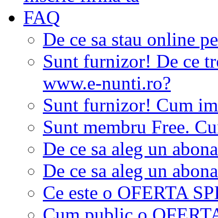
FAQ
De ce sa stau online p
Sunt furnizor! De ce tr
www.e-nunti.ro?
Sunt furnizor! Cum imi
Sunt membru Free. Cum
De ce sa aleg un abon
De ce sa aleg un abon
Ce este o OFERTA S
Cum public o OFER