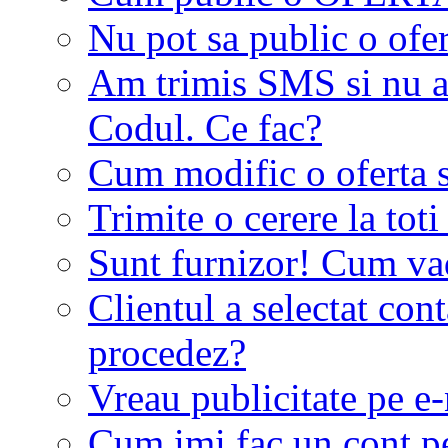
Nu pot sa public o ofer
Am trimis SMS si nu a
Codul. Ce fac?
Cum modific o oferta 
Trimite o cerere la tot
Sunt furnizor! Cum vad 
Clientul a selectat co
procedez?
Vreau publicitate pe e-
Cum imi fac un cont p