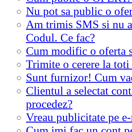
Nu pot sa public o ofer
Am trimis SMS si nu a
Codul. Ce fac?
Cum modific o oferta 
Trimite o cerere la tot
Sunt furnizor! Cum vad 
Clientul a selectat co
procedez?
Vreau publicitate pe e-
Cum imi fac un cont p