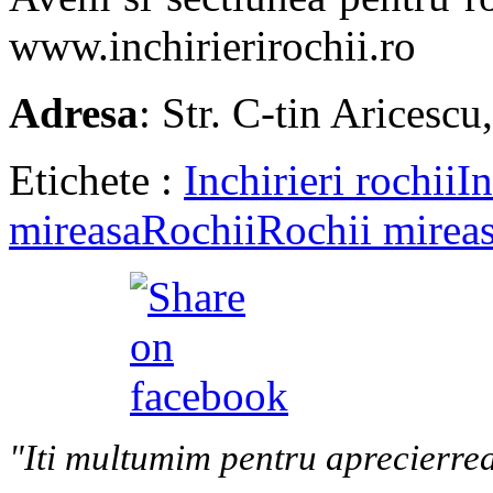
www.inchirierirochii.ro
Adresa
: Str. C-tin Aricescu,
Etichete :
Inchirieri rochii
In
mireasa
Rochii
Rochii mirea
"Iti multumim pentru aprecierrea