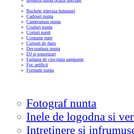
Bijuterii nunta ocazii speciale
Buchete mireasa lumanari
Cadouri nunta
Cameraman nunta
Coafuri nunta
Corturi nunti
Costume mire
Cursuri de dans
Decoratiuni nunta
DJ si sonorizari
Fantana de ciocolata sampanie
Foc artificii
Formatii nunta
Fotograf nunta
Inele de logodna si ve
Intretinere si infrumus