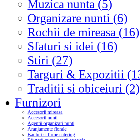
Muzica nunta (5)
Organizare nunti (6)
Rochii de mireasa (16)
Sfaturi si idei (16)
Stiri (27)
Targuri & Expozitii (1
Traditii si obiceiuri (2)
Furnizori
Accesorii mireasa
Accesorii nunti
Agentii organizari nunti
Aranjamente florale
Bauturi si firme catering