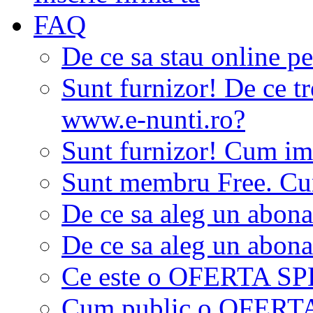
FAQ
De ce sa stau online p
Sunt furnizor! De ce tr
www.e-nunti.ro?
Sunt furnizor! Cum imi
Sunt membru Free. Cum
De ce sa aleg un abon
De ce sa aleg un abon
Ce este o OFERTA S
Cum public o OFER