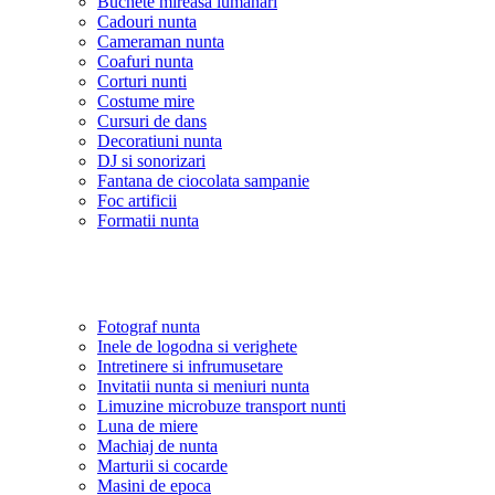
Buchete mireasa lumanari
Cadouri nunta
Cameraman nunta
Coafuri nunta
Corturi nunti
Costume mire
Cursuri de dans
Decoratiuni nunta
DJ si sonorizari
Fantana de ciocolata sampanie
Foc artificii
Formatii nunta
Fotograf nunta
Inele de logodna si verighete
Intretinere si infrumusetare
Invitatii nunta si meniuri nunta
Limuzine microbuze transport nunti
Luna de miere
Machiaj de nunta
Marturii si cocarde
Masini de epoca