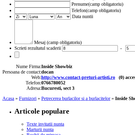
Prenume(camp obligatoriu)
Telefon(camp obligatoriu)
Data nuntii
Mesaj (camp obligatoriu)
Scrieti rezultatul scaderii
-
Nume Firma:
Inside Showbiz
Persoana de contact:
docan
Web:
http://www.contact-preturi-artisti.ro
(
0
) acce
Telefon:
0766780052
Adresa:
Bucuresti, sect 3
Acasa
»
Furnizori
»
Petrecerea burlacilor si a burlacitelor
»
Inside Sh
Articole populare
Texte invitatii nunta
Marturii nunta
Rochii de mireasa