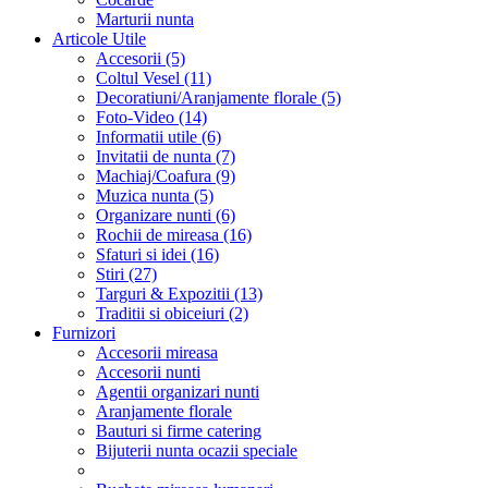
Marturii nunta
Articole Utile
Accesorii (5)
Coltul Vesel (11)
Decoratiuni/Aranjamente florale (5)
Foto-Video (14)
Informatii utile (6)
Invitatii de nunta (7)
Machiaj/Coafura (9)
Muzica nunta (5)
Organizare nunti (6)
Rochii de mireasa (16)
Sfaturi si idei (16)
Stiri (27)
Targuri & Expozitii (13)
Traditii si obiceiuri (2)
Furnizori
Accesorii mireasa
Accesorii nunti
Agentii organizari nunti
Aranjamente florale
Bauturi si firme catering
Bijuterii nunta ocazii speciale