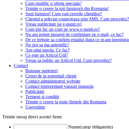
Cum modific o oferta speciala?
Trimite o cerere la toti furnizorii din Romania!
Sunt furnizor! Cum vad cererile clientilor?
Clientul a selectat contacteaza prin SMS. Cum procedez?
Vreau publicitate pe e-nunti.ro!
Cum imi fac un cont pe www.e-nunti.ro?
Nu am primit mesajul de confirmare pe e-mail, ce fac?
De ce trebuie sa confirm emailul dupa ce m-am inregistra
Nu pot sa ma autentific!
Am uitat parola. Ce fac?
Ce este un Articol Util?
Vreau sa public un Articol Util. Cum procedez?
Contact
Butoane parteneri
Cereri de la potentiali clienti
Contact administratori website
Contact reprezentant vanzari magazin
Publicitate
Termeni si conditii
Trimite o cerere la toate firmele din Romania
Useronline
Trimite mesaj direct acestei firme
Nume(camp obligatoriu)