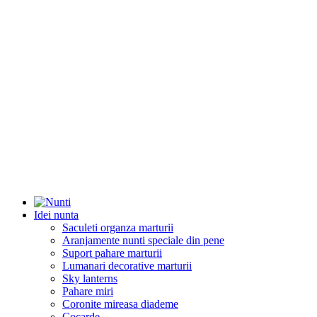
Idei nunta
Saculeti organza marturii
Aranjamente nunti speciale din pene
Suport pahare marturii
Lumanari decorative marturii
Sky lanterns
Pahare miri
Coronite mireasa diademe
Cocarde