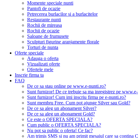
Momente speciale nunti
Pantofi de ocazie
Petrecerea burlacilor si a burlacitelor
Restaurante nunti
Rochii de mireasa
Rochii de ocazie
Saloane de frumusete
Sculpturi figurine aranjamente florale
Torturi de nunta
Oferte speciale
Adauga o oferta
Vizualizati oferte
Ofertele mele
Inscrie firma ta
FAQ
De ce sa stau online pe www.e-nunti.ro?
Sunt furnizor! De ce trebuie sa ma inregistrez pe www.e-
Sunt furnizor! Cum imi inscriu firma pe e-nunti.ro?
Sunt membru Free. Cum pot ajunge Silver sau Gold?
De ce sa aleg un abonament Silver?
De ce sa aleg un abonament Gold?
Ce este o OFERTA SPECIALA?
Cum public o OFERTA SPECIALA?
Nu pot sa public o oferta! Ce fac?
Am trimis SMS si nu am primit mesajul care sa contina C