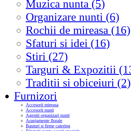
Muzica nunta (5)
Organizare nunti (6)
Rochii de mireasa (16)
Sfaturi si idei (16)
Stiri (27)
Targuri & Expozitii (1
Traditii si obiceiuri (2)
Furnizori
Accesorii mireasa
Accesorii nunti
Agentii organizari nunti
Aranjamente florale
Bauturi si firme catering