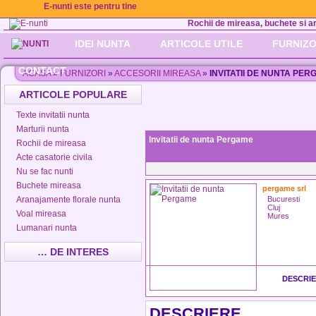
E-nunti este pentru tine
Rochii de mireasa, buchete si aran
IDEI NUNTA
ARTICOLE UTILE
FURNIZO
CONTACT
ACASA
»
FURNIZORI
»
ACCESORII MIREASA
»
INVITATII DE NUNTA PE
ARTICOLE POPULARE
Texte invitatii nunta
Marturii nunta
Invitatii de nunta Pergame
Rochii de mireasa
Acte casatorie civila
Nu se fac nunti
Buchete mireasa
pergame srl
Aranajamente florale nunta
Bucuresti
Cluj
Voal mireasa
Mures
Lumanari nunta
… DE INTERES
DESCRI
DESCRIERE