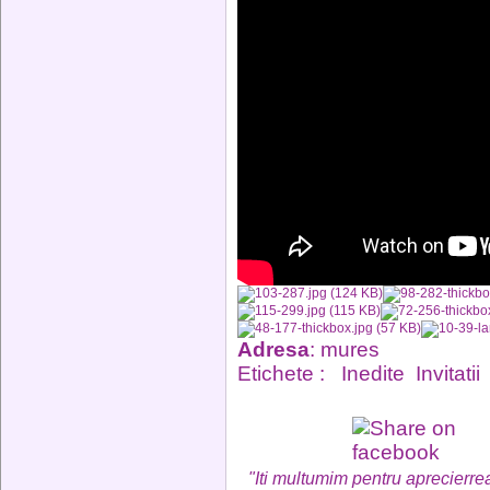
Adresa
: mures
Etichete :
Inedite
Invitatii
"Iti multumim pentru aprecierrea