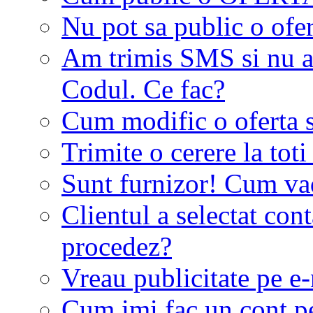
Nu pot sa public o ofer
Am trimis SMS si nu a
Codul. Ce fac?
Cum modific o oferta 
Trimite o cerere la tot
Sunt furnizor! Cum vad 
Clientul a selectat co
procedez?
Vreau publicitate pe e-
Cum imi fac un cont p