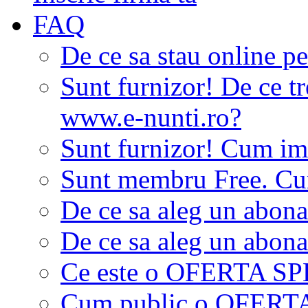
FAQ
De ce sa stau online p
Sunt furnizor! De ce tr
www.e-nunti.ro?
Sunt furnizor! Cum imi
Sunt membru Free. Cum
De ce sa aleg un abon
De ce sa aleg un abon
Ce este o OFERTA S
Cum public o OFER