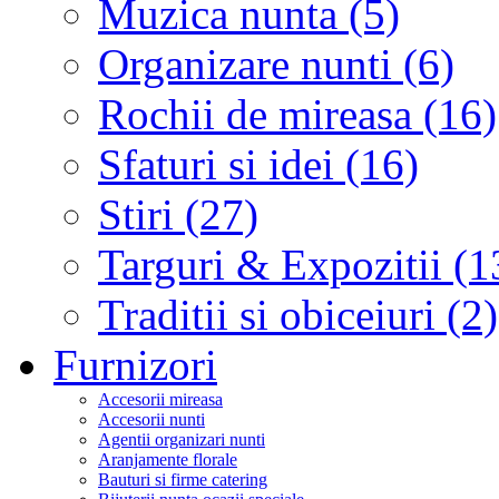
Muzica nunta (5)
Organizare nunti (6)
Rochii de mireasa (16)
Sfaturi si idei (16)
Stiri (27)
Targuri & Expozitii (1
Traditii si obiceiuri (2)
Furnizori
Accesorii mireasa
Accesorii nunti
Agentii organizari nunti
Aranjamente florale
Bauturi si firme catering