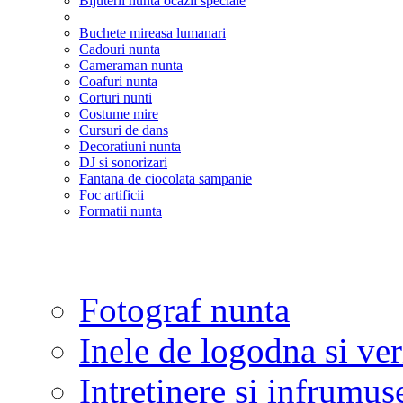
Bijuterii nunta ocazii speciale
Buchete mireasa lumanari
Cadouri nunta
Cameraman nunta
Coafuri nunta
Corturi nunti
Costume mire
Cursuri de dans
Decoratiuni nunta
DJ si sonorizari
Fantana de ciocolata sampanie
Foc artificii
Formatii nunta
Fotograf nunta
Inele de logodna si ve
Intretinere si infrumus