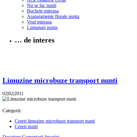
Nu se fac nunti
Buchete mireasa
Aranajamente florale nunta
Voal mireasa
Lumanari nunta
… de interes
Limuzine microbuze transport nunti
02|02|2011
Categorii:
Cereri limuzine microbuze transport nunti
Cereri nunti
Descriere
Comentarii
Imagini