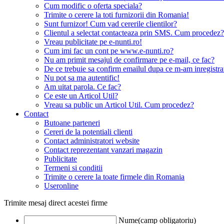
Cum modific o oferta speciala?
Trimite o cerere la toti furnizorii din Romania!
Sunt furnizor! Cum vad cererile clientilor?
Clientul a selectat contacteaza prin SMS. Cum procedez?
Vreau publicitate pe e-nunti.ro!
Cum imi fac un cont pe www.e-nunti.ro?
Nu am primit mesajul de confirmare pe e-mail, ce fac?
De ce trebuie sa confirm emailul dupa ce m-am inregistra
Nu pot sa ma autentific!
Am uitat parola. Ce fac?
Ce este un Articol Util?
Vreau sa public un Articol Util. Cum procedez?
Contact
Butoane parteneri
Cereri de la potentiali clienti
Contact administratori website
Contact reprezentant vanzari magazin
Publicitate
Termeni si conditii
Trimite o cerere la toate firmele din Romania
Useronline
Trimite mesaj direct acestei firme
Nume(camp obligatoriu)