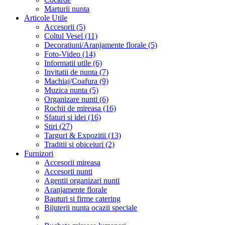
Marturii nunta
Articole Utile
Accesorii (5)
Coltul Vesel (11)
Decoratiuni/Aranjamente florale (5)
Foto-Video (14)
Informatii utile (6)
Invitatii de nunta (7)
Machiaj/Coafura (9)
Muzica nunta (5)
Organizare nunti (6)
Rochii de mireasa (16)
Sfaturi si idei (16)
Stiri (27)
Targuri & Expozitii (13)
Traditii si obiceiuri (2)
Furnizori
Accesorii mireasa
Accesorii nunti
Agentii organizari nunti
Aranjamente florale
Bauturi si firme catering
Bijuterii nunta ocazii speciale