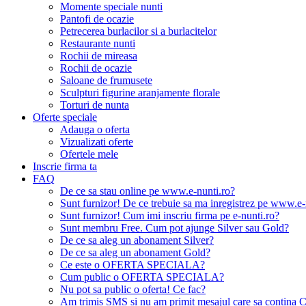
Momente speciale nunti
Pantofi de ocazie
Petrecerea burlacilor si a burlacitelor
Restaurante nunti
Rochii de mireasa
Rochii de ocazie
Saloane de frumusete
Sculpturi figurine aranjamente florale
Torturi de nunta
Oferte speciale
Adauga o oferta
Vizualizati oferte
Ofertele mele
Inscrie firma ta
FAQ
De ce sa stau online pe www.e-nunti.ro?
Sunt furnizor! De ce trebuie sa ma inregistrez pe www.e-
Sunt furnizor! Cum imi inscriu firma pe e-nunti.ro?
Sunt membru Free. Cum pot ajunge Silver sau Gold?
De ce sa aleg un abonament Silver?
De ce sa aleg un abonament Gold?
Ce este o OFERTA SPECIALA?
Cum public o OFERTA SPECIALA?
Nu pot sa public o oferta! Ce fac?
Am trimis SMS si nu am primit mesajul care sa contina C