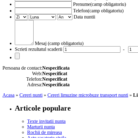
Prenume(camp obligatoriu)
Telefon(camp obligatoriu)
Data nuntii
Mesaj (camp obligatoriu)
Scrieti rezultatul scaderii
-
Persoana de contact:
Nespecificata
Web:
Nespecificat
Telefon:
Nespecificat
Adresa:
Nespecificata
Acasa
»
Cereri nunti
»
Cereri limuzine microbuze transport nunti
»
Li
Articole populare
Texte invitatii nunta
Marturii nunta
Rochii de mireasa
Acte casatorie civila