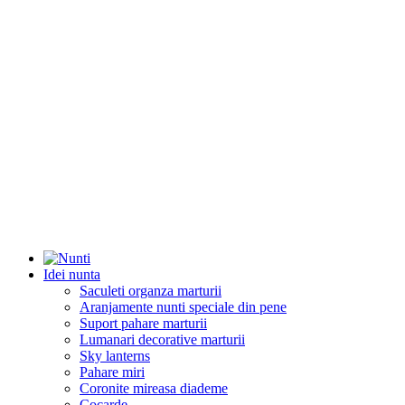
Idei nunta
Saculeti organza marturii
Aranjamente nunti speciale din pene
Suport pahare marturii
Lumanari decorative marturii
Sky lanterns
Pahare miri
Coronite mireasa diademe
Cocarde