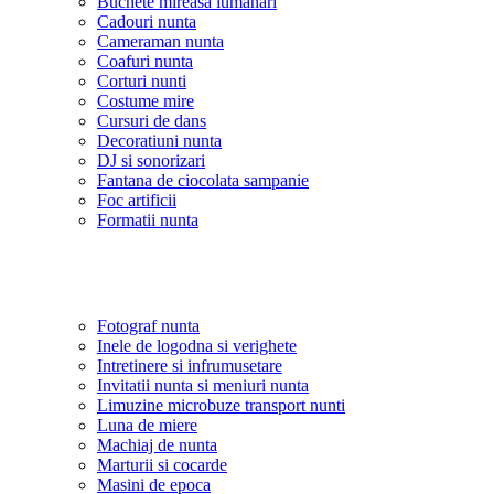
Buchete mireasa lumanari
Cadouri nunta
Cameraman nunta
Coafuri nunta
Corturi nunti
Costume mire
Cursuri de dans
Decoratiuni nunta
DJ si sonorizari
Fantana de ciocolata sampanie
Foc artificii
Formatii nunta
Fotograf nunta
Inele de logodna si verighete
Intretinere si infrumusetare
Invitatii nunta si meniuri nunta
Limuzine microbuze transport nunti
Luna de miere
Machiaj de nunta
Marturii si cocarde
Masini de epoca