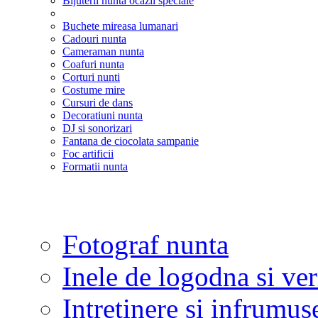
Bijuterii nunta ocazii speciale
Buchete mireasa lumanari
Cadouri nunta
Cameraman nunta
Coafuri nunta
Corturi nunti
Costume mire
Cursuri de dans
Decoratiuni nunta
DJ si sonorizari
Fantana de ciocolata sampanie
Foc artificii
Formatii nunta
Fotograf nunta
Inele de logodna si ve
Intretinere si infrumus