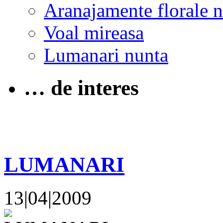
Aranajamente florale 
Voal mireasa
Lumanari nunta
… de interes
LUMANARI
13|04|2009