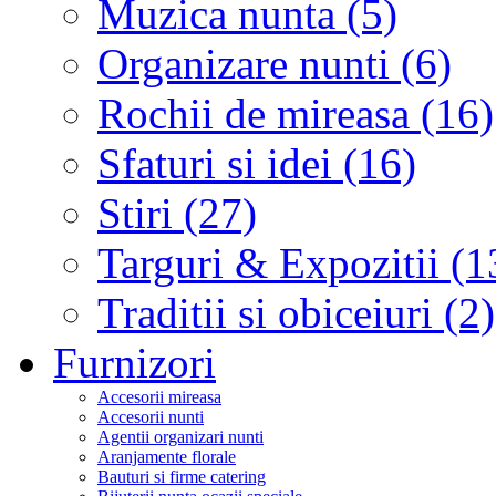
Muzica nunta (5)
Organizare nunti (6)
Rochii de mireasa (16)
Sfaturi si idei (16)
Stiri (27)
Targuri & Expozitii (1
Traditii si obiceiuri (2)
Furnizori
Accesorii mireasa
Accesorii nunti
Agentii organizari nunti
Aranjamente florale
Bauturi si firme catering