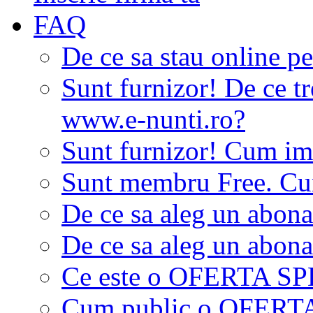
FAQ
De ce sa stau online p
Sunt furnizor! De ce tr
www.e-nunti.ro?
Sunt furnizor! Cum imi
Sunt membru Free. Cum
De ce sa aleg un abon
De ce sa aleg un abon
Ce este o OFERTA S
Cum public o OFER