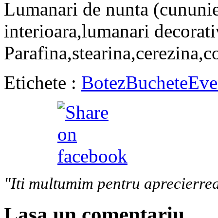
Lumanari de nunta (cununie r
interioara,lumanari decorati
Parafina,stearina,cerezina,c
Etichete :
Botez
Buchete
Eve
"Iti multumim pentru aprecierrea
Lasa un comentariu