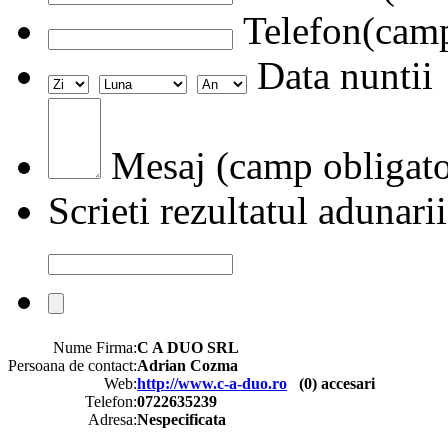
Telefon(camp
Data nuntii
Mesaj (camp obligato
Scrieti rezultatul adunarii
Nume Firma:
C A DUO SRL
Persoana de contact:
Adrian Cozma
Web:
http://www.c-a-duo.ro
(
0
) accesari
Telefon:
0722635239
Adresa:
Nespecificata