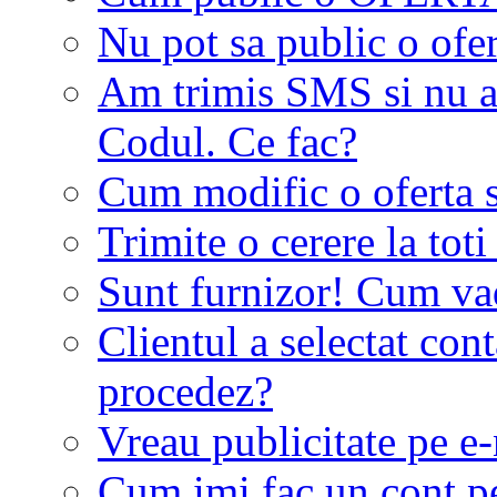
Nu pot sa public o ofer
Am trimis SMS si nu a
Codul. Ce fac?
Cum modific o oferta 
Trimite o cerere la tot
Sunt furnizor! Cum vad 
Clientul a selectat co
procedez?
Vreau publicitate pe e-
Cum imi fac un cont p